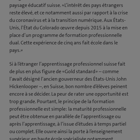
v
paysage éducatif suisse. «L’intérêt des pays étrangers
e
reste élevé, et ce notamment aussi par rapport à la crise
l
du coronavirus et à la transition numérique. Aux États-
l
Unis, l’État du Colorado œuvre depuis 2015 à la mise en
e
place d’un programme de formation professionnelle
f
dual. Cette expérience de cinq ans fait école dans le
e
pays.»
n
Si à l’étranger l’apprentissage professionnel suisse fait
ê
de plus en plus figure de «Gold standard» – comme
t
l’avait désigné l’ancien gouverneur des États-Unis John
r
Hickenlooper –, en Suisse, bon nombre d’élèves peinent
e
encore à se décider. La peur de rater une opportunité est
)
trop grande. Pourtant, le principe de la formation
professionnelle est simple: la maturité professionnelle
peut être obtenue en parallèle de l’apprentissage ou
après l’apprentissage, à l’issue d’études à temps partiel
ou complet. Elle ouvre ainsi la porte à l’enseignement
supérieur, en haute école spécialisée notamment.