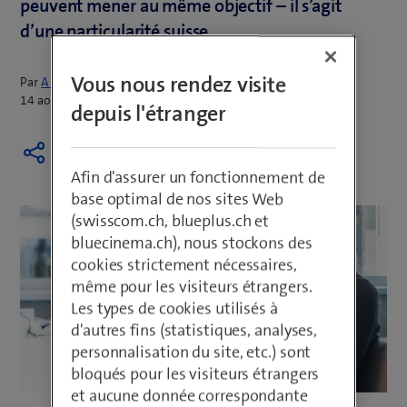
peuvent mener au même objectif – il s’agit
d’une particularité suisse.
Vous nous rendez visite
Par
Armin Schädeli
14 août 2020
depuis l'étranger
Afin d'assurer un fonctionnement de
base optimal de nos sites Web
(swisscom.ch, blueplus.ch et
bluecinema.ch), nous stockons des
cookies strictement nécessaires,
même pour les visiteurs étrangers.
Les types de cookies utilisés à
d'autres fins (statistiques, analyses,
personnalisation du site, etc.) sont
bloqués pour les visiteurs étrangers
et aucune donnée correspondante