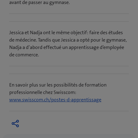
avant de passer au gymnase.
Jessica et Nadja ont le même objectif: faire des études
de médecine. Tandis que Jessica a opté pour le gymnase,
Nadja a d’abord effectué un apprentissage d’employée
de commerce.
En savoir plus sur les possibilités de formation
professionnelle chez Swisscom
:
(
www.swisscom.ch/postes-d-apprentissage
o
u
v
r
e