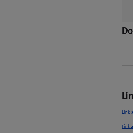
Do
Li
Link 
Link 