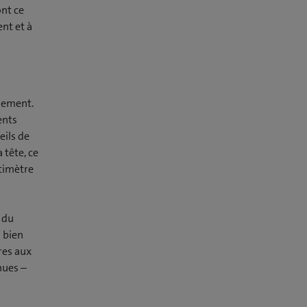
ont ce
nt et à
nnement.
ents
eils de
 tête, ce
ntimètre
 du
i bien
res aux
nues –