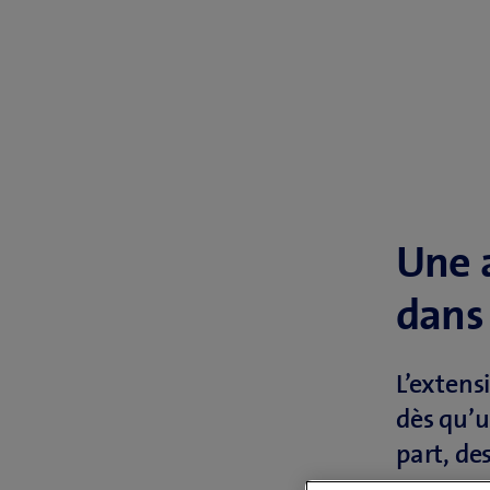
Une 
dans 
L’extens
dès qu’u
part, de
portent 