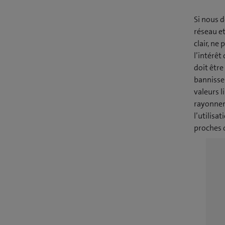
Si nous d
réseau e
clair, ne
l’intérêt
doit être
bannissem
valeurs l
rayonnem
l’utilisa
proches 