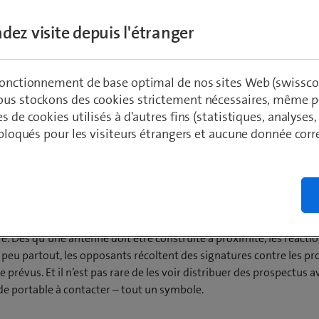
ou le retard produit souvent l’effet inverse:
dez visite depuis l'étranger
ge de rayonnement.
 fonctionnement de base optimal de nos sites Web (swissco
ous stockons des cookies strictement nécessaires, même po
ädeli
es de cookies utilisés à d'autres fins (statistiques, analyses
t bloqués pour les visiteurs étrangers et aucune donnée cor
du réseau mobile explose – mais personne ne veut accepter l’infra
e. Dès qu’une antenne doit être construite à proximité, les réacti
 peu partout, les opposants récoltent des signatures contre les pr
 prévus. Et il n’est pas rare de les voir distribuer des prospectus a
e portable à contacter – tout un symbole.