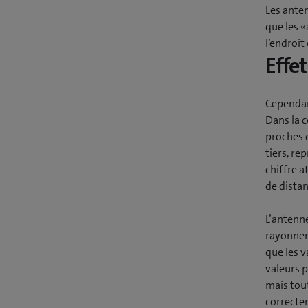
Les anten
que les 
l’endroit
Effet
Cependan
Dans la 
proches 
tiers, re
chiffre 
de dista
L’antenn
rayonneme
que les 
valeurs p
mais tou
correcte