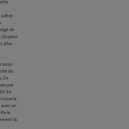
cette
 à être
a
bligé de
. Ou pour
s, plus
s aussi
nsité du
s. En
dues par
tif. En
trouve le
i avec un
ite le
oment-là.