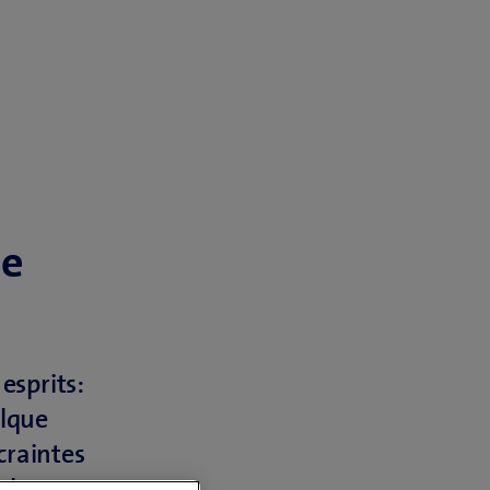
le
esprits:
elque
craintes
 le