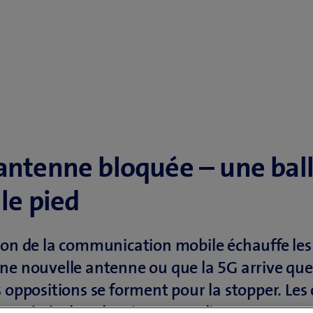
antenne bloquée – une bal
le pied
ion de la communication mobile échauffe les 
ne nouvelle antenne ou que la 5G arrive qu
s oppositions se forment pour la stopper. Les 
en général sur les signaux radio. Et pourtant,