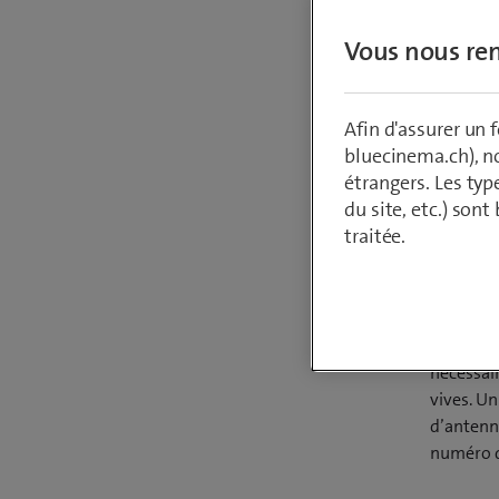
blocage 
Vous nous ren
davanta
Afin d'assurer un
bluecinema.ch), n
Par
Armin Sch
étrangers. Les typ
20 avril 2021
du site, etc.) son
traitée.
L’usage 
nécessair
vives. Un
d’antenne
numéro d