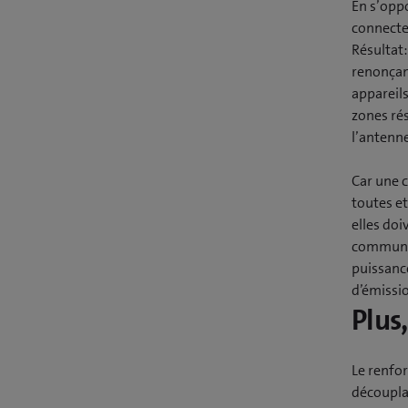
En s’oppo
connecte
Résultat:
renonçan
appareils
zones rés
l’antenn
Car une c
toutes et
elles doi
communic
puissance
d’émissi
Plus
Le renfo
découplag