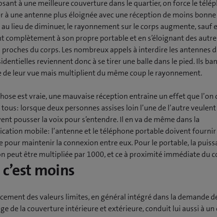
sant à une meilleure couverture dans le quartier, on force le télé
r à une antenne plus éloignée avec une réception de moins bonne 
 au lieu de diminuer, le rayonnement sur le corps augmente, sauf 
t complètement à son propre portable et en s’éloignant des autre
 proches du corps. Les nombreux appels à interdire les antennes d
identielles reviennent donc à se tirer une balle dans le pied. Ils ba
e de leur vue mais multiplient du même coup le rayonnement.
hose est vraie, une mauvaise réception entraîne un effet que l’on
 tous: lorsque deux personnes assises loin l’une de l’autre veulent 
vent pousser la voix pour s’entendre. Il en va de même dans la
ation mobile: l’antenne et le téléphone portable doivent fournir
 pour maintenir la connexion entre eux. Pour le portable, la puis
on peut être multipliée par 1000, et ce à proximité immédiate du 
, c’est moins
rcement des valeurs limites, en général intégré dans la demande d
e de la couverture intérieure et extérieure, conduit lui aussi à un 