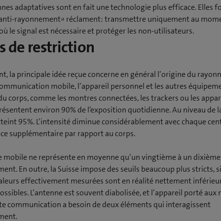
nes adaptatives sont en fait une technologie plus efficace. Elles f
«anti-rayonnement» réclament: transmettre uniquement au mome
 où le signal est nécessaire et protéger les non-utilisateurs.
s de restriction
t, la principale idée reçue concerne en général l’origine du rayo
communication mobile, l’appareil personnel et les autres équipem
du corps, comme les montres connectées, les trackers ou les appar
présentent environ 90% de l’exposition quotidienne. Au niveau de la
atteint 95%. L’intensité diminue considérablement avec chaque ce
nce supplémentaire par rapport au corps.
e mobile ne représente en moyenne qu’un vingtième à un dixième
nt. En outre, la Suisse impose des seuils beaucoup plus stricts, s
valeurs effectivement mesurées sont en réalité nettement inférieu
ossibles. L’antenne est souvent diabolisée, et l’appareil porté aux 
te communication a besoin de deux éléments qui interagissent
ment.