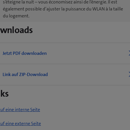
s’éteigne la nuit – vous économisez ainsi de l’énergie. Il est
également possible d’ajuster la puissance du WLAN à la taille
du logement.
wnloads
Jetzt PDF downloaden
Link auf ZIP-Download
nks
auf eine interne Seite
(
auf eine externe Seite