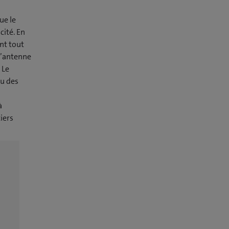
ue le
ité. En
ent tout
 l’antenne
 Le
ou des
à
tiers