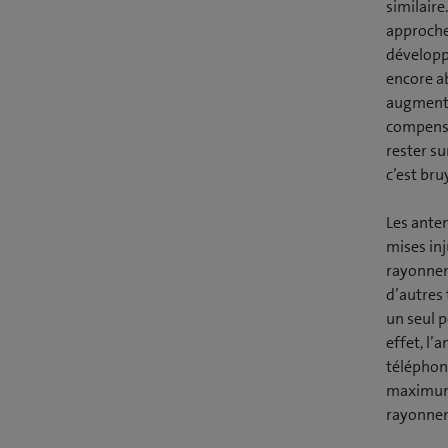
similaire
approche
développé
encore a
augmente
compense
rester su
c’est br
Les anten
mises inj
rayonnem
d’autres 
un seul p
effet, l’
téléphone
maximum d
rayonneme