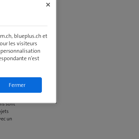
m.ch, blueplus.ch et
ur les visiteurs
, personnalisation
respondante n'est
Fermer
structure
ons sont
ojets
vec un