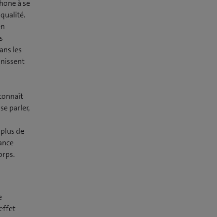
phone à se
qualité.
en
s
ans les
nnissent
 connaît
se parler,
 plus de
sance
corps.
e
effet