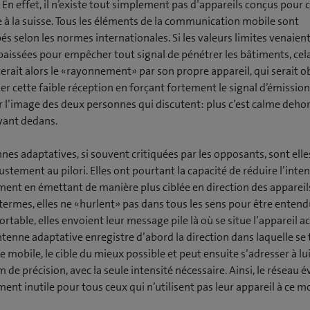
. En effet, il n’existe tout simplement pas d’appareils conçus pour 
 à la suisse. Tous les éléments de la communication mobile sont
s selon les normes internationales. Si les valeurs limites venaient
baissées pour empêcher tout signal de pénétrer les bâtiments, cel
rait alors le «rayonnement» par son propre appareil, qui serait o
r cette faible réception en forçant fortement le signal d’émission
r l’image des deux personnes qui discutent: plus c’est calme dehor
uyant dedans.
nes adaptatives, si souvent critiquées par les opposants, sont elle
ustement au pilori. Elles ont pourtant la capacité de réduire l’inte
ent en émettant de manière plus ciblée en direction des appareil
termes, elles ne «hurlent» pas dans tous les sens pour être enten
ortable, elles envoient leur message pile là où se situe l’appareil ac
antenne adaptative enregistre d’abord la direction dans laquelle se 
 mobile, le cible du mieux possible et peut ensuite s’adresser à lu
e précision, avec la seule intensité nécessaire. Ainsi, le réseau év
nt inutile pour tous ceux qui n’utilisent pas leur appareil à ce m