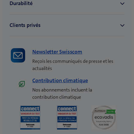
f
e
n
ê
t
r
e
Newsletter Swisscom
)
Reçois les communiqués de presse et les
actualités
Contribution climatique
Nos abonnements incluent la
contribution climatique