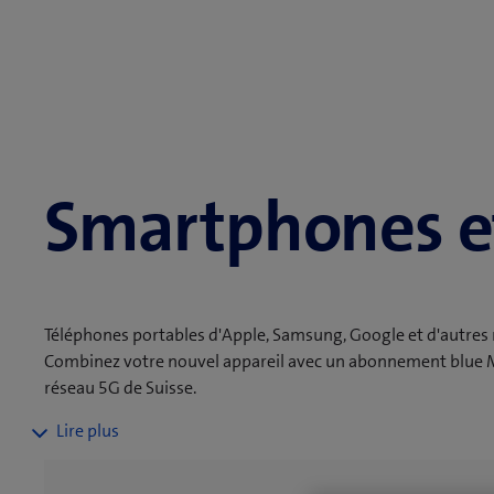
Smartphones et
Téléphones portables d'Apple, Samsung, Google et d'autres
Combinez votre nouvel appareil avec un abonnement blue Mob
réseau 5G de Suisse.
Avec votre nouveau smartphone, vous serez toujours connec
avec vos amis ou prendre des photos sur la route. Nos options
montant de commande de CHF 50.–, le droit de retour de 14 j