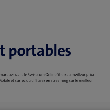
 portables
 marques dans le Swisscom Online Shop au meilleur prix:
ile et surfez ou diffusez en streaming sur le meilleur
té en déplacement, que vous aimiez le streaming, chatter
 de paiement flexibles, la livraison gratuite à partir d’un
ours et la garantie de 2 ans vous apportent une sécurité et