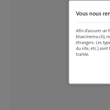
un confort supplémentaires. Vous trouverez ainsi l'appareil
budget, et vous en profiterez longtemps.
Vous nous ren
Afin d'assurer un
bluecinema.ch), n
étrangers. Les typ
du site, etc.) son
traitée.