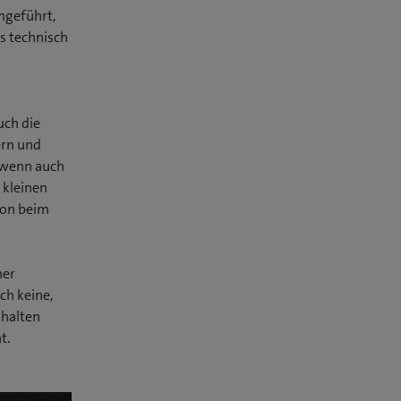
ngeführt,
s technisch
uch die
ern und
 (wenn auch
 kleinen
sion beim
ner
ch keine,
dhalten
t.