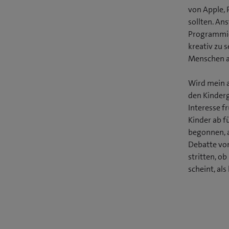
von Apple, 
sollten. Ans
Programmier
kreativ zu 
Menschen a
Wird mein a
den Kinderg
Interesse f
Kinder ab f
begonnen, a
Debatte vor
stritten, o
scheint, als