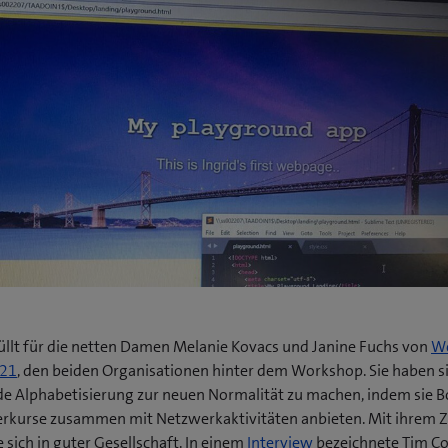
üllt für die netten Damen Melanie Kovacs und Janine Fuchs von
W
(
r21
, den beiden Organisationen hinter dem Workshop. Sie haben s
ö
de Alphabetisierung zur neuen Normalität zu machen, indem sie
f
kurse zusammen mit Netzwerkaktivitäten anbieten. Mit ihrem Z
f
(
e sich in guter Gesellschaft. In einem
Interview
bezeichnete Tim Co