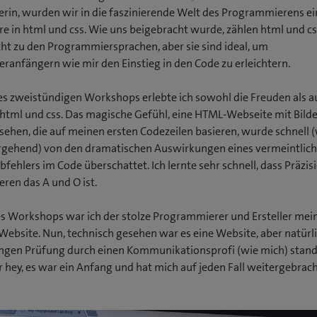
e
e
erin, wurden wir in die faszinierende Welt des Programmierens ei
t
t
e in html und css. Wie uns beigebracht wurde, zählen html und cs
e
e
ht zu den Programmiersprachen, aber sie sind ideal, um
i
i
anfängern wie mir den Einstieg in den Code zu erleichtern.
n
n
n
n
 zweistündigen Workshops erlebte ich sowohl die Freuden als a
e
e
html und css. Das magische Gefühl, eine HTML-Webseite mit Bild
u
u
 sehen, die auf meinen ersten Codezeilen basieren, wurde schnell
e
e
rgehend) von den dramatischen Auswirkungen eines vermeintlich
s
s
bfehlers im Code überschattet. Ich lernte sehr schnell, dass Präzi
F
F
en das A und O ist.
e
e
n
n
 Workshops war ich der stolze Programmierer und Ersteller mei
s
s
 Website. Nun, technisch gesehen war es eine Website, aber natürli
t
t
engen Prüfung durch einen Kommunikationsprofi (wie mich) stan
e
e
 hey, es war ein Anfang und hat mich auf jeden Fall weitergebrach
r
r
)
)