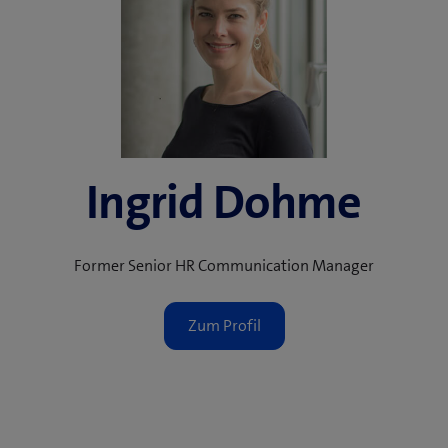
)
t
e
r
)
Ingrid Dohme
Former Senior HR Communication Manager