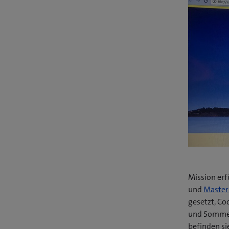
Mission erf
und
Maste
gesetzt, Co
und Sommer
befinden si