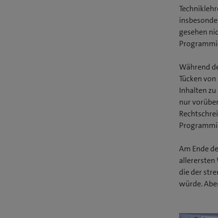
Techniklehr
insbesonder
gesehen nic
Programmier
Während des
Tücken von 
Inhalten zu
nur vorübe
Rechtschrei
Programmier
Am Ende des
allerersten
die der str
würde. Aber