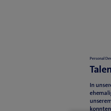
Personal D
Tale
In unser
ehemalig
unserem 
konnten.