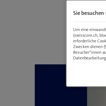
entwicke
Sie besuchen 
beruflic
welcher
Engineer
Um eine einwandfr
(swisscom.ch, blu
erforderliche Coo
Zwecken dienen (St
Von
Aline Bos
Besucher*innen au
24. Mai 2022
Datenbearbeitung