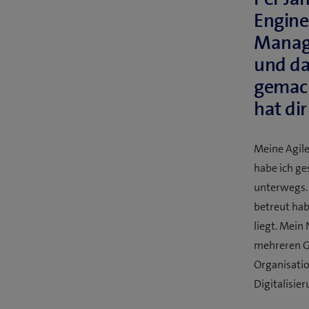
Engine
Manag
und da
gemach
hat di
Meine Agile
habe ich g
unterwegs. I
betreut hab
liegt. Mein
mehreren Ge
Organisatio
Digitalisier