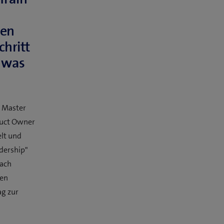
en
hritt
 was
m Master
duct Owner
elt und
dership"
nach
ten
ag zur