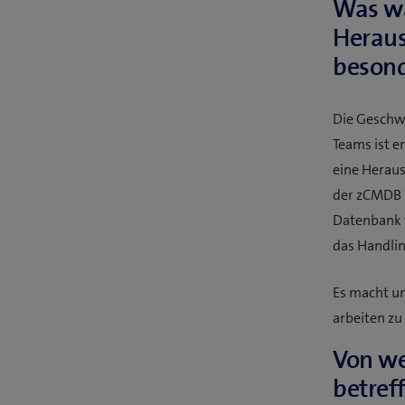
Was war
Heraus
besond
Die Geschw
Teams ist e
eine Heraus
der zCMDB k
Datenbank v
das Handlin
Es macht un
arbeiten zu
Von we
betref