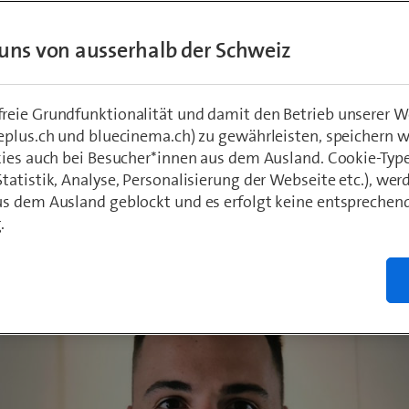
ln sich unsere SCALEr*innen persönlich wie
uns von ausserhalb der Schweiz
h weiter. Heute berichten wir von Kevin Schm
 den Schritt vom Product Owner zum Release
 gemacht hat. Viel Spass beim lesen!
eie Grundfunktionalität und damit den Betrieb unserer W
eplus.ch und bluecinema.ch) zu gewährleisten, speichern 
kies auch bei Besucher*innen aus dem Ausland. Cookie-Typ
atistik, Analyse, Personalisierung der Webseite etc.), wer
shart
s dem Ausland geblockt und es erfolgt keine entsprechen
.