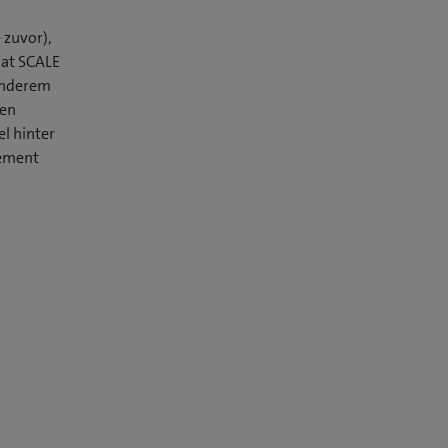
 zuvor),
hat SCALE
 anderem
nen
l hinter
gement