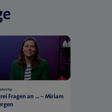
ge
adership
rei Fragen an ... – Miriam
ergen