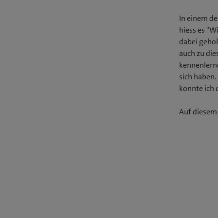
In einem de
hiess es "W
dabei gehol
auch zu di
kennenlerne
sich haben.
konnte ich 
Auf diesem