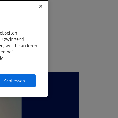
 auch
id,
 Train
ebseiten
wir zwingend
en, welche anderen
den bei
de
Schliessen