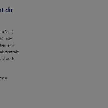
t dir
ta Base)
efinitiv
Themen in
ls zentrale
 ist auch
ammen