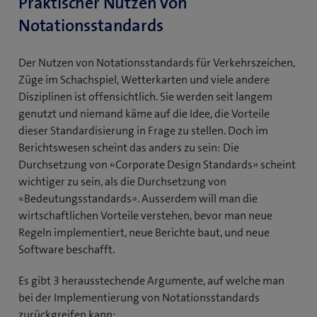
Praktischer Nutzen von
f
Notationsstandards
n
e
t
Der Nutzen von Notationsstandards für Verkehrszeichen,
e
Züge im Schachspiel, Wetterkarten und viele andere
i
Disziplinen ist offensichtlich. Sie werden seit langem
n
genutzt und niemand käme auf die Idee, die Vorteile
n
dieser Standardisierung in Frage zu stellen. Doch im
e
Berichtswesen scheint das anders zu sein: Die
u
Durchsetzung von «Corporate Design Standards» scheint
e
wichtiger zu sein, als die Durchsetzung von
s
«Bedeutungsstandards». Ausserdem will man die
F
wirtschaftlichen Vorteile verstehen, bevor man neue
e
Regeln implementiert, neue Berichte baut, und neue
n
Software beschafft.
s
t
Es gibt 3 herausstechende Argumente, auf welche man
e
bei der Implementierung von Notationsstandards
r
zurückgreifen kann: