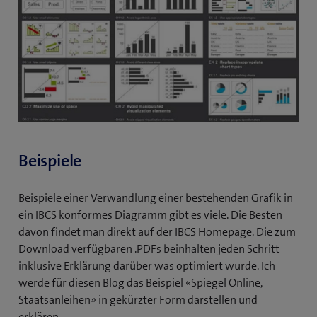
u
e
s
F
e
n
s
t
e
Beispiele
r
)
Beispiele einer Verwandlung einer bestehenden Grafik in
ein IBCS konformes Diagramm gibt es viele. Die Besten
davon findet man direkt auf der IBCS Homepage. Die zum
Download verfügbaren .PDFs beinhalten jeden Schritt
inklusive Erklärung darüber was optimiert wurde. Ich
werde für diesen Blog das Beispiel «Spiegel Online,
Staatsanleihen» in gekürzter Form darstellen und
erklären.