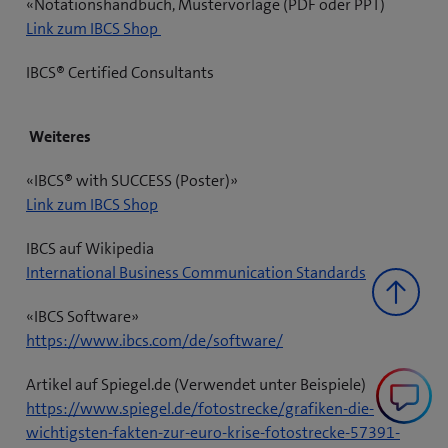
e
«Notationshandbuch, Mustervorlage (PDF oder PPT)
F
f
e
u
s
(
Link zum IBCS Shop
e
f
t
e
F
ö
n
n
e
s
IBCS® Certified Consultants
e
f
s
e
i
F
n
f
t
t
n
e
s
n
e
e
n
Weiteres
n
t
e
r
i
e
s
e
t
)
n
u
«IBCS® with SUCCESS (Poster)»
t
r
e
n
e
(
Link zum IBCS Shop
e
)
i
e
s
ö
r
n
u
IBCS auf Wikipedia
F
f
)
n
e
(
International Business Communication Standards
e
f
e
s
ö
n
n
u
«IBCS Software»
F
f
s
e
e
(
https://www.ibcs.com/de/software/
e
f
t
t
s
ö
n
n
e
e
Artikel auf Spiegel.de (Verwendet unter Beispiele)
F
f
s
e
r
i
https://www.spiegel.de/fotostrecke/grafiken-die-
e
f
t
t
)
n
wichtigsten-fakten-zur-euro-krise-fotostrecke-57391-
n
n
e
e
n