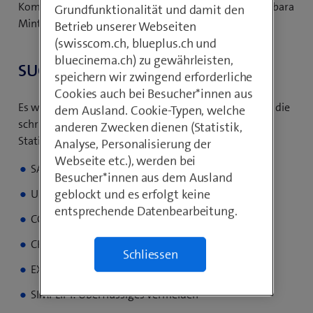
Kommunikationsexperten wie Edward Tufte oder Barbara
Grundfunktionalität und damit den
Minto.
Betrieb unserer Webseiten
(swisscom.ch, blueplus.ch und
bluecinema.ch) zu gewährleisten,
SUCCESS und IBCS®
speichern wir zwingend erforderliche
Cookies auch bei Besucher*innen aus
Es werden folgende sieben übergeordnete Regeln für die
dem Ausland. Cookie-Typen, welche
schriftliche Geschäftskommunikation (z. B. Berichte,
anderen Zwecken dienen (Statistik,
Statistiken) vorgeschlagen:
Analyse, Personalisierung der
Webseite etc.), werden bei
SAY: Botschaft vermitteln
Besucher*innen aus dem Ausland
geblockt und es erfolgt keine
UNIFY: Notationsstandards anwenden
entsprechende Datenbearbeitung.
CONDENSE: Informationsdichte erhöhen
CHECK: Visuelle Integrität sicherstellen
Schliessen
EXPRESS: Geeignete Visualisierung wählen
SIMPLIFY: Überflüssiges vermeiden