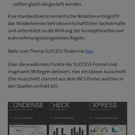
sollten gleich dargestellt werden.
Eine standardisierte semantische Notation ermöglicht
das Wiederkennen betriebswirtschaftlicher Sachverhalte
und unterstützt so die Wirkung der konzeptionellen und
wahrnehmungsbezogenenen Regeln.
(
Mehr zum Thema SUCCESS finden sie
hier
.
ö
Über die erwähnten Punkte der SUCCESS Formel sind
f
insgesamt 98 Regeln definiert. Hier ein kleiner Ausschnitt
f
(Der Ausschnitt stammt aus dem IBCS Poster, welches in
n
den Quellen verlinkt ist):
e
t
e
i
n
n
e