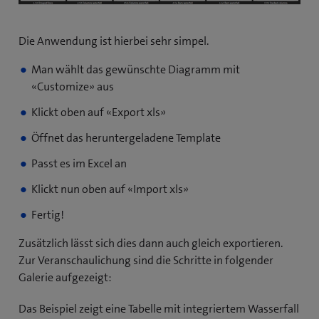
s
F
e
Die Anwendung ist hierbei sehr simpel.
n
s
Man wählt das gewünschte Diagramm mit
t
«Customize» aus
e
Klickt oben auf «Export xls»
r
)
Öffnet das heruntergeladene Template
Passt es im Excel an
Klickt nun oben auf «Import xls»
Fertig!
Zusätzlich lässt sich dies dann auch gleich exportieren.
Zur Veranschaulichung sind die Schritte in folgender
Galerie aufgezeigt:
Das Beispiel zeigt eine Tabelle mit integriertem Wasserfall