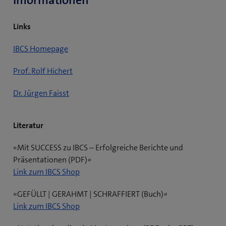
Informationen
Links
(
IBCS Homepage
ö
(
Prof. Rolf Hichert
f
ö
f
(
Dr. Jürgen Faisst
f
n
ö
f
e
f
n
t
Literatur
f
e
e
n
t
i
«Mit SUCCESS zu IBCS – Erfolgreiche Berichte und
e
e
n
Präsentationen (PDF)»
t
i
n
(
Link zum IBCS Shop
e
n
e
ö
i
n
u
«GEFÜLLT | GERAHMT | SCHRAFFIERT (Buch)»
f
n
e
e
(
Link zum IBCS Shop
f
n
u
s
ö
n
e