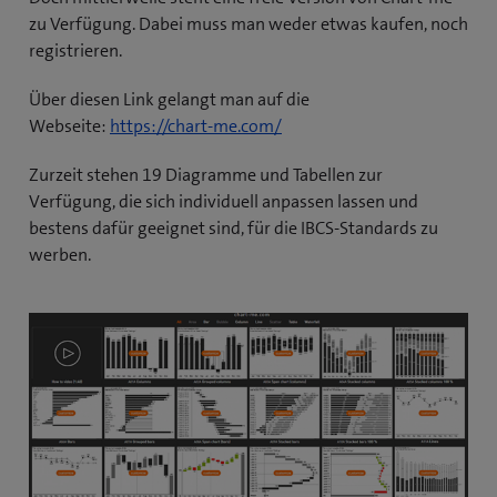
zu Verfügung. Dabei muss man weder etwas kaufen, noch
registrieren.
Über diesen Link gelangt man auf die
(
Webseite:
https://chart-me.com/
ö
Zurzeit stehen 19 Diagramme und Tabellen zur
f
Verfügung, die sich individuell anpassen lassen und
f
bestens dafür geeignet sind, für die IBCS-Standards zu
n
werben.
e
t
e
i
n
n
e
u
e