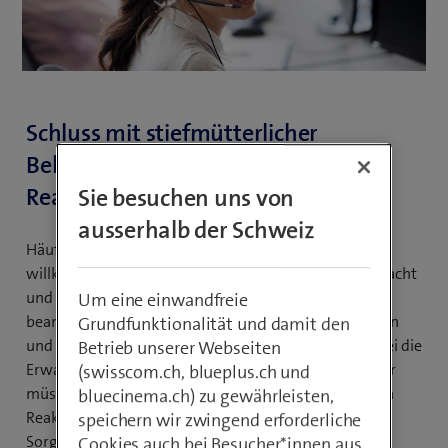
Schluss mit stiefmütterlicher
Behandlung von Postings und
Reaktionen
Sie besuchen uns von
ausserhalb der Schweiz
Häufig werden aber Postings in den sozialen Medien
willkürlich und ungeplant mal hier und mal dort gemacht
und Reaktionen „händisch“ ausgewertet und
Um eine einwandfreie
beantwortet. In den sozialen Medien erwarten Kunden
Grundfunktionalität und damit den
und Nichtkunden jedoch eine schnelle Reaktion, wobei die
Betrieb unserer Webseiten
Erwartung von „ad hoc“ bis am gleichen Tag geht. Hier
(swisscom.ch, blueplus.ch und
müssen also Lösungen geschaffen werden, die langen
bluecinema.ch) zu gewährleisten,
Reaktionszeiten ein Ende bereiten. Auch muss dafür
speichern wir zwingend erforderliche
Sorge getragen werden, dass alle Kanäle wie:
Cookies auch bei Besucher*innen aus