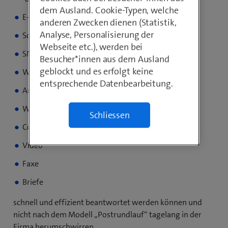
dem Ausland. Cookie-Typen, welche
E-Mail
anderen Zwecken dienen (Statistik,
Analyse, Personalisierung der
Social Media
Webseite etc.), werden bei
SMS
Besucher*innen aus dem Ausland
geblockt und es erfolgt keine
Whats App
entsprechende Datenbearbeitung.
Anrufe
Web-Chat
Schliessen
Co-Browse
Video
Faxe
Briefe
schnell und effizient beantwortet werden können und
nicht nach dem Modell „Postrundlauf“ tagelang in der
Firma herumschwirren.