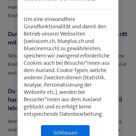
manchmal, schliesslich ist es die Zeit, in der ich den
Kindern fehle.
Um eine einwandfreie
Grundfunktionalität und damit den
Durften deine Kinder bei diesem Karriereschritt
Betrieb unserer Webseiten
(swisscom.ch, blueplus.ch und
mitentscheiden?
bluecinema.ch) zu gewährleisten,
speichern wir zwingend erforderliche
Tatsächlich habe ich nebst meinen Freunden auch meine
Cookies auch bei Besucher*innen aus
Kinder gefragt, denn es war mir klar, dieser neue Job wird
dem Ausland. Cookie-Typen, welche
auch sie tangieren.
anderen Zwecken dienen (Statistik,
Analyse, Personalisierung der
Du führst Tausende von Mitarbeitende und
Webseite etc.), werden bei
hast vier Kinder – welches Betreuungsmodell
Besucher*innen aus dem Ausland
geblockt und es erfolgt keine
lebst du?
entsprechende Datenbearbeitung.
Wenn ich nicht in München bin, sprich in Zürich arbeite,
sind meine Kinder bei meinen Eltern, da meine Ex-Frau
Schliessen