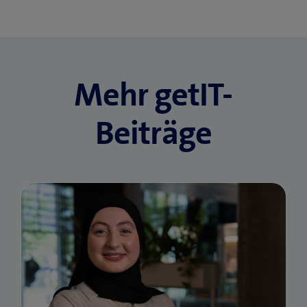
e
e
r
r
)
)
Mehr getIT-
Beiträge