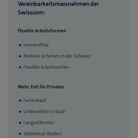
f
Vereinbarkeitsmassnahmen der
n
Swisscom:
e
t
Flexible Arbeitsformen
e
i
Homeoffice
n
Mobiles Arbeiten in der Schweiz
n
Flexible Arbeitszeiten
e
u
Mehr Zeit für Privates
e
s
Ferienkauf
F
Unbezahlter Urlaub
e
n
Langzeitkonto
s
Sabbatical (Kader)