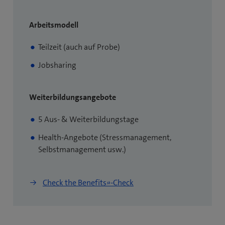
t
e
Arbeitsmodell
r
)
Teilzeit (auch auf Probe)
Jobsharing
Weiterbildungsangebote
5 Aus- & Weiterbildungstage
Health-Angebote (Stressmanagement,
Selbstmanagement usw.)
(
(
Check the Benefits»-Check
ö
ö
f
f
f
f