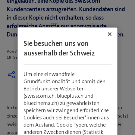
eingeladen, eine Kopie des Swisscom
Kundencenters anzugreifen. Kundendaten sind
in dieser Kopie nicht enthalten, so dass
erfolgreiche Angriffe nur anonymisierte
Dummy-Daten zum Vorschein bringen können.
Sie besuchen uns von
ausserhalb der Schweiz
Von
Armin Schädeli
19. September 2016
Um eine einwandfreie
Grundfunktionalität und damit den
Betrieb unserer Webseiten
(swisscom.ch, blueplus.ch und
bluecinema.ch) zu gewährleisten,
Im Gegensatz zu gewöhnlichen Sicherheitstests, die von
speichern wir zwingend erforderliche
einzelnen Experten einer Firma durchgeführt werden, setzt
Cookies auch bei Besucher*innen aus
dem Ausland. Cookie-Typen, welche
Swisscom hier auf den „Crowd Security“-Ansatz. Hacker
anderen Zwecken dienen (Statistik,
aus aller Welt, die sich auf der Plattform „HackerOne“