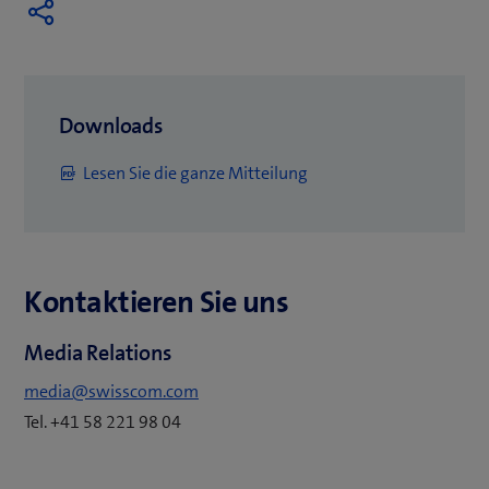
(
Downloads
ö
(
Lesen Sie die ganze Mitteilung
f
ö
f
f
n
f
e
Kontaktieren Sie uns
n
t
e
e
Media Relations
t
i
e
media@swisscom.com
n
i
Tel. +41 58 221 98 04
n
n
e
n