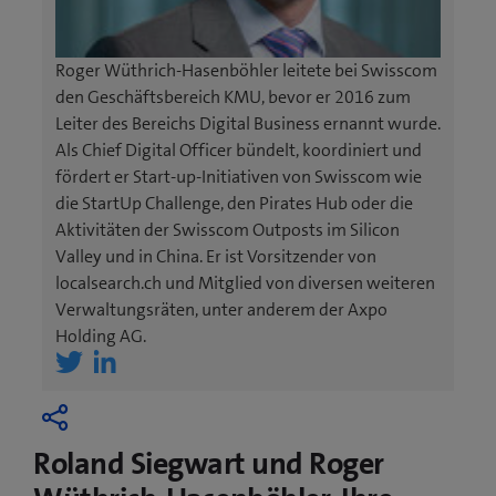
u
u
e
e
s
s
Roger Wüthrich-Hasenböhler leitete bei Swisscom
F
F
den Geschäftsbereich KMU, bevor er 2016 zum
e
e
Leiter des Bereichs Digital Business ernannt wurde.
n
n
Als Chief Digital Officer bündelt, koordiniert und
s
s
fördert er Start-up-Initiativen von Swisscom wie
t
t
die StartUp Challenge, den Pirates Hub oder die
e
e
Aktivitäten der Swisscom Outposts im Silicon
r
r
Valley und in China. Er ist Vorsitzender von
)
)
localsearch.ch und Mitglied von diversen weiteren
Verwaltungsräten, unter anderem der Axpo
Holding AG.
(
(
ö
ö
f
f
f
f
Roland Siegwart und Roger
n
n
e
e