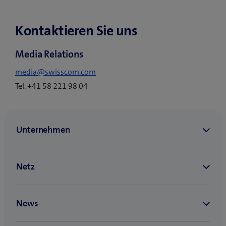
e
s
Kontaktieren Sie uns
F
e
Media Relations
n
s
media@swisscom.com
t
Tel. +41 58 221 98 04
e
r
)