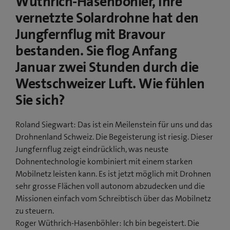
Wüthrich-Hasenböhler, Ihre
t
t
vernetzte Solardrohne hat den
e
e
Jungfernflug mit Bravour
i
i
bestanden. Sie flog Anfang
n
n
n
n
Januar zwei Stunden durch die
e
e
Westschweizer Luft. Wie fühlen
u
u
Sie sich?
e
e
s
s
F
F
Roland Siegwart: Das ist ein Meilenstein für uns und das
e
e
Drohnenland Schweiz. Die Begeisterung ist riesig. Dieser
n
n
Jungfernflug zeigt eindrücklich, was neuste
s
s
Dohnentechnologie kombiniert mit einem starken
t
t
Mobilnetz leisten kann. Es ist jetzt möglich mit Drohnen
e
e
sehr grosse Flächen voll autonom abzudecken und die
r
r
Missionen einfach vom Schreibtisch über das Mobilnetz
)
)
zu steuern.
Roger Wüthrich-Hasenböhler: Ich bin begeistert. Die