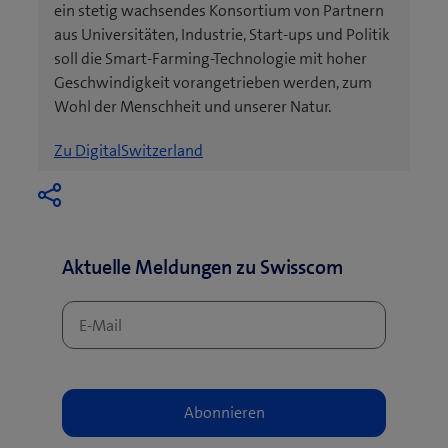
ein stetig wachsendes Konsortium von Partnern
aus Universitäten, Industrie, Start-ups und Politik
soll die Smart-Farming-Technologie mit hoher
Geschwindigkeit vorangetrieben werden, zum
Wohl der Menschheit und unserer Natur.
(
Zu DigitalSwitzerland
ö
f
f
n
Aktuelle Meldungen zu Swisscom
e
t
e
i
n
n
e
u