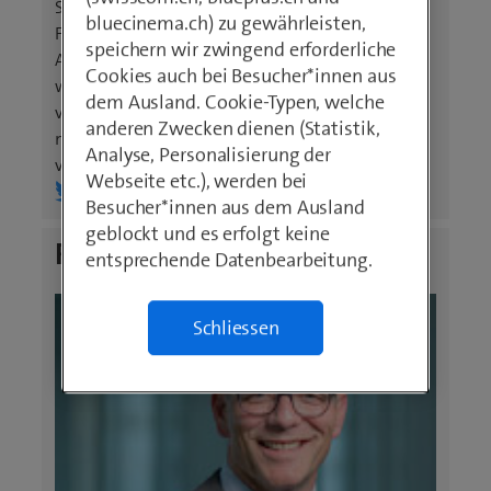
Start-ups mitbegründet. Siegwarts
bluecinema.ch) zu gewährleisten,
Forschungslabor brachte schon einiges
speichern wir zwingend erforderliche
Aussergewöhnliches hervor: Vor 15 Jahren der
Cookies auch bei Besucher*innen aus
weltweit erste Flug einer Quadrotor-Drohne;
dem Ausland. Cookie-Typen, welche
verschiedene Rekorde mit Solardrohnen, die
anderen Zwecken dienen (Statistik,
mehrere Tage in der Luft bleiben, erste
Analyse, Personalisierung der
vollautonome Flüge mit Kameras.
Webseite etc.), werden bei
(
(
Besucher*innen aus dem Ausland
ö
ö
geblockt und es erfolgt keine
f
f
Roger Wüthrich-Hasenböhler
entsprechende Datenbearbeitung.
f
f
n
n
e
e
Schliessen
t
t
e
e
i
i
n
n
n
n
e
e