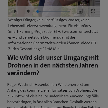
Loaded
:
Play
Mute
Picture-
Fullscree
9.23%
in-
Weniger Dünger, kein überflüssiges Wasser, keine
Picture
Lebensmittelverschwendung mehr: Ein visionäres
Smart-Farming-Projekt der ETH. Swisscom unterstützt
es – und vernetzt die Drohnen, damit die
Informationen übermittelt werden können. Video ETH
Zürich Gesamtlänge 01:48 Min.
Wie wird sich unser Umgang mit
Drohnen in den nächsten Jahren
verändern?
Roger Wüthrich-Hasenböhler: Wir stehen erst am
Anfang des kommerziellen Einsatzes von Drohnen. Die
Zukunft wird viele heute undenkbare Anwendungsfälle
hervorbringen, in fast allen Branchen. Deshalb werden
von regulatorischer Seite weitere Regeln für den Betrieb