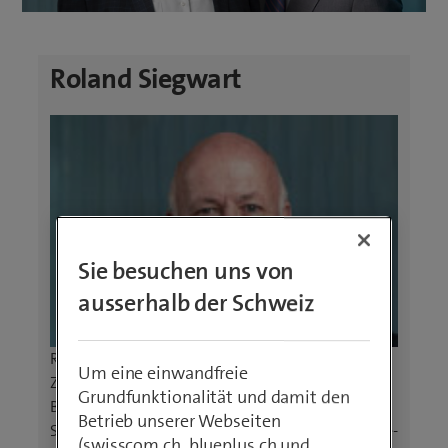
Roland Siegwart
Sie besuchen uns von
ausserhalb der Schweiz
Roland Siegwart (1959) ist Professor an der ETH
Um eine einwandfreie
Zürich. Das von ihm geleitete Forschungslabor im
Grundfunktionalität und damit den
Bereich der Robotik nimmt weltweit eine
Betrieb unserer Webseiten
Spitzenstellung ein. Er hat einige Hochtechnologie-
(swisscom.ch, blueplus.ch und