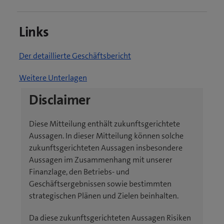
Links
(
Der detaillierte Geschäftsbericht
ö
(
Weitere Unterlagen
f
ö
f
Disclaimer
f
n
f
e
Diese Mitteilung enthält zukunftsgerichtete
n
t
Aussagen. In dieser Mitteilung können solche
e
e
zukunftsgerichteten Aussagen insbesondere
t
i
Aussagen im Zusammenhang mit unserer
e
n
Finanzlage, den Betriebs- und
i
n
Geschäftsergebnissen sowie bestimmten
n
e
strategischen Plänen und Zielen beinhalten.
n
u
e
e
Da diese zukunftsgerichteten Aussagen Risiken
u
s