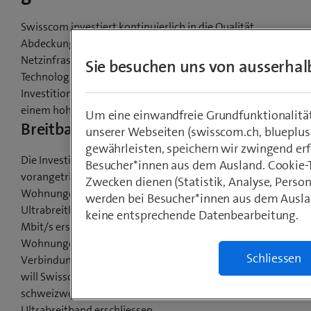
Swisscom investiert kontinuierlich in die Qualität,
Abdeckung und Leistungsfähigkeit ihrer
Netzinfrastruktur und baut damit ihre
Sie besuchen uns von ausserhal
Technologieführerschaft aus. Die konzernweiten
Investitionen bleiben mit CHF 518 Mio. weiterhin auf
einem hohen Niveau.
Um eine einwandfreie Grundfunktionalitä
Breitbandausbau auf Kurs
unserer Webseiten (swisscom.ch, blueplus
gewährleisten, speichern wir zwingend erf
Die Investitionen in die Breitbandnetze werden weiter
Besucher*innen aus dem Ausland. Cookie-
vorangetrieben. Während 66% aller Schweizer
Zwecken dienen (Statistik, Analyse, Person
Wohnungen und Geschäfte durch Swisscom mit
werden bei Besucher*innen aus dem Auslan
Ultrabreitband-Geschwindigkeiten von mehr als 80
keine entsprechende Datenbearbeitung.
Mbit/s erschlossen sind, kommen über 37% aller
Wohnungen und Geschäfte in den Genuss von schnellen
Schliessen
Verbindungen mit mehr als 200 Mbit/s. Bis Ende 2021
will Swisscom alle Schweizer Gemeinden und
schweizweit 90% der Wohnungen und Geschäfte mit
Ultrabreitband erschliessen.