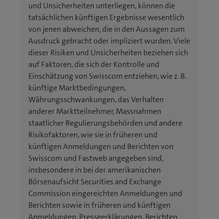
und Unsicherheiten unterliegen, können die
e
F
tatsächlichen künftigen Ergebnisse wesentlich
s
e
von jenen abweichen, die in den Aussagen zum
F
n
Ausdruck gebracht oder impliziert wurden. Viele
e
s
dieser Risiken und Unsicherheiten beziehen sich
n
t
auf Faktoren, die sich der Kontrolle und
s
e
Einschätzung von Swisscom entziehen, wie z. B.
t
r
künftige Marktbedingungen,
e
)
Währungsschwankungen, das Verhalten
r
anderer Marktteilnehmer, Massnahmen
)
staatlicher Regulierungsbehörden und andere
Risikofaktoren, wie sie in früheren und
künftigen Anmeldungen und Berichten von
Swisscom und Fastweb angegeben sind,
insbesondere in bei der amerikanischen
Börsenaufsicht Securities and Exchange
Commission eingereichten Anmeldungen und
Berichten sowie in früheren und künftigen
Anmeldungen, Presseerklärungen, Berichten