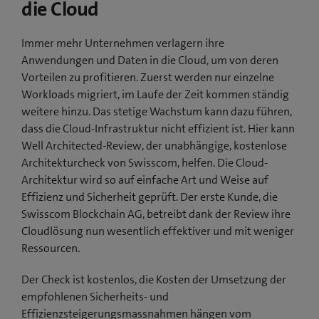
die Cloud
n
e
Immer mehr Unternehmen verlagern ihre
t
Anwendungen und Daten in die Cloud, um von deren
e
Vorteilen zu profitieren. Zuerst werden nur einzelne
i
Workloads migriert, im Laufe der Zeit kommen ständig
n
weitere hinzu. Das stetige Wachstum kann dazu führen,
n
dass die Cloud-Infrastruktur nicht effizient ist. Hier kann
e
Well Architected-Review, der unabhängige, kostenlose
u
Architekturcheck von Swisscom, helfen. Die Cloud-
e
Architektur wird so auf einfache Art und Weise auf
s
Effizienz und Sicherheit geprüft. Der erste Kunde, die
F
Swisscom Blockchain AG, betreibt dank der Review ihre
e
Cloudlösung nun wesentlich effektiver und mit weniger
n
Ressourcen.
s
t
Der Check ist kostenlos, die Kosten der Umsetzung der
e
empfohlenen Sicherheits- und
r
Effizienzsteigerungsmassnahmen hängen vom
)