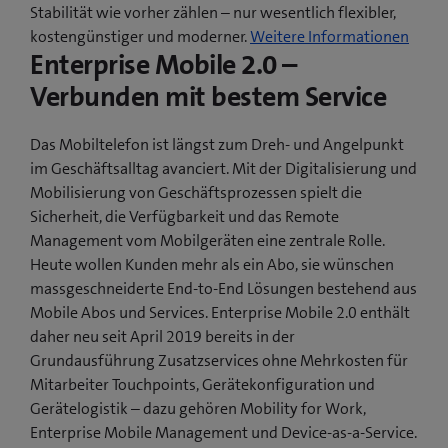
Stabilität wie vorher zählen – nur wesentlich flexibler,
r
(
kostengünstiger und moderner.
Weitere Informationen
)
Enterprise Mobile 2.0 –
ö
f
Verbunden mit bestem Service
f
n
Das Mobiltelefon ist längst zum Dreh- und Angelpunkt
e
im Geschäftsalltag avanciert. Mit der Digitalisierung und
t
Mobilisierung von Geschäftsprozessen spielt die
e
Sicherheit, die Verfügbarkeit und das Remote
i
Management vom Mobilgeräten eine zentrale Rolle.
n
Heute wollen Kunden mehr als ein Abo, sie wünschen
n
massgeschneiderte End-to-End Lösungen bestehend aus
e
Mobile Abos und Services. Enterprise Mobile 2.0 enthält
u
daher neu seit April 2019 bereits in der
e
Grundausführung Zusatzservices ohne Mehrkosten für
s
Mitarbeiter Touchpoints, Gerätekonfiguration und
F
Gerätelogistik – dazu gehören Mobility for Work,
e
Enterprise Mobile Management und Device-as-a-Service.
n