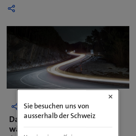
Sie besuchen uns von
ausserhalb der Schweiz
Das Mobile-ID-Ökosystem
wächst und expandiert ins