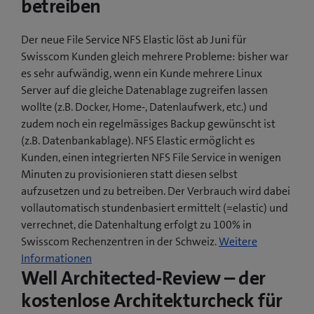
betreiben
Der neue File Service NFS Elastic löst ab Juni für
Swisscom Kunden gleich mehrere Probleme: bisher war
es sehr aufwändig, wenn ein Kunde mehrere Linux
Server auf die gleiche Datenablage zugreifen lassen
wollte (z.B. Docker, Home-, Datenlaufwerk, etc.) und
zudem noch ein regelmässiges Backup gewünscht ist
(z.B. Datenbankablage). NFS Elastic ermöglicht es
Kunden, einen integrierten NFS File Service in wenigen
Minuten zu provisionieren statt diesen selbst
aufzusetzen und zu betreiben. Der Verbrauch wird dabei
vollautomatisch stundenbasiert ermittelt (=elastic) und
verrechnet, die Datenhaltung erfolgt zu 100% in
Swisscom Rechenzentren in der Schweiz.
Weitere
(
Informationen
Well Architected-Review – der
ö
f
kostenlose Architekturcheck für
f