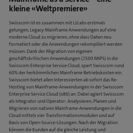
f
kleine «Weltpremiere»
f
n
Swisscom ist es zusammen mit LzLabs erstmals
e
gelungen, Legacy Mainframe Anwendungen auf eine
t
moderne Cloud zu migrieren, ohne dass Daten neu
e
formatiert oder die Anwendungen rekompiliert werden
i
müssen. Dank der Migration von eigenen
n
geschäftskritischen Anwendungen (2500 MIPS) in die
n
Swisscom Enterprise Service Cloud, spart Swisscom rund
e
60% der herkömmlichen Mainframe Betriebskosten ein.
u
Swisscom bietet allen Interessierten ab sofort das Re-
e
Hosting von Mainframe-Anwendungen in der Swisscom
s
Enterprise Service Cloud (x86) an. Dabei agiert Swisscom
F
als Integrator und Operator: Analysieren, Planen und
e
Migrieren von nativen Mainframe-Anwendungen in die
n
Cloud mittels vier Transformationsmodulen und auf
s
Basis von Open-Source-Lösungen. Nach der Migration
t
können die Kunden auf die gleiche Leistung und
e