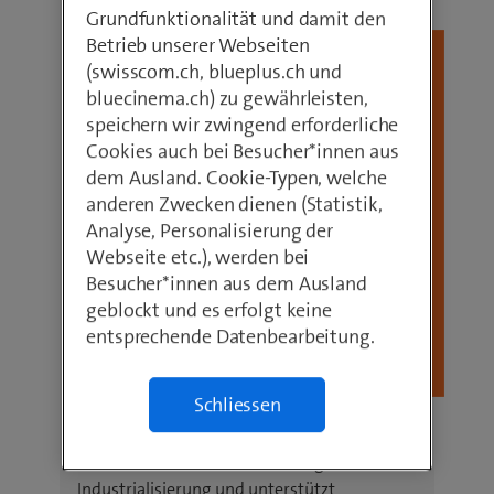
Vereinten Nationen:
Grundfunktionalität und damit den
Betrieb unserer Webseiten
(swisscom.ch, blueplus.ch und
bluecinema.ch) zu gewährleisten,
speichern wir zwingend erforderliche
Cookies auch bei Besucher*innen aus
dem Ausland. Cookie-Typen, welche
anderen Zwecken dienen (Statistik,
Analyse, Personalisierung der
Webseite etc.), werden bei
Besucher*innen aus dem Ausland
geblockt und es erfolgt keine
entsprechende Datenbearbeitung.
Schliessen
Der Ausbau der Mobilfunkinfrastruktur mit
neuester Technologie fördert eine
breitenwirksame und nachhaltige
Industrialisierung und unterstützt