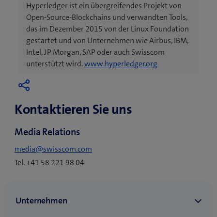
Hyperledger ist ein übergreifendes Projekt von
Open-Source-Blockchains und verwandten Tools,
das im Dezember 2015 von der Linux Foundation
gestartet und von Unternehmen wie Airbus, IBM,
Intel, JP Morgan, SAP oder auch Swisscom
(
unterstützt wird.
www.hyperledger.org
ö
f
f
Kontaktieren Sie uns
n
e
Media Relations
t
e
media@swisscom.com
i
Tel. +41 58 221 98 04
n
n
e
u
e