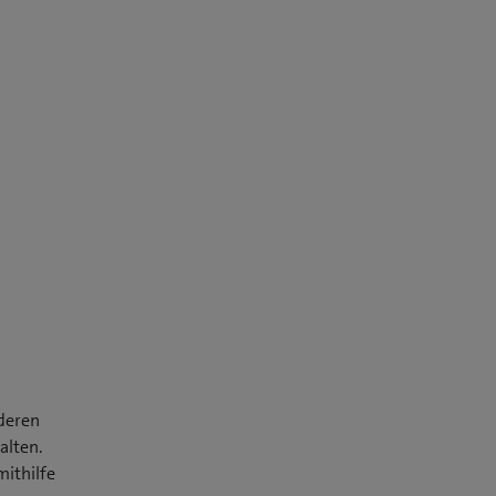
 deren
alten.
mithilfe