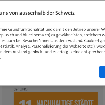
Gleichzeitig spart das richtige
uns von ausserhalb der Schweiz
management auch viel Energie und Ressour
nderem dank den smarten Helfern der Avelo
eie Grundfunktionalität und damit den Betrieb unserer W
eplus.ch und bluecinema.ch) zu gewährleisten, speichern 
kies auch bei Besucher*innen aus dem Ausland. Cookie-Typ
chi
atistik, Analyse, Personalisierung der Webseite etc.), wer
r 2020
s dem Ausland geblockt und es erfolgt keine entsprechen
.
Beitrag zu Nachhaltigkeit
Die Avelon AG leistet einen wirksamen Beitrag
zu den Sustainable Development Goals (SDG)
der UNO.