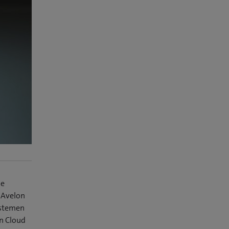
le
 Avelon
ystemen
n Cloud