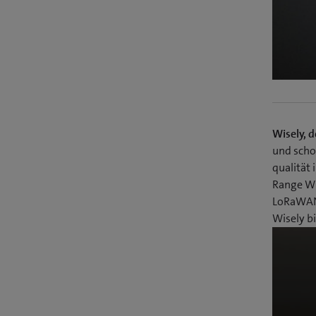
Wisely, 
und schon
qualität
Range Wi
LoRaWAN 
Wisely bi