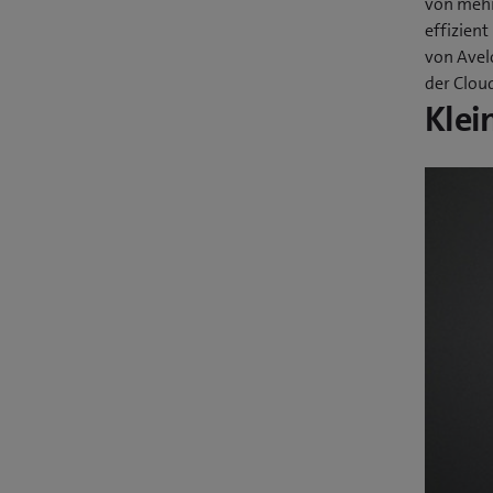
von mehr
effizient
von Avel
der Clou
Klei