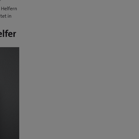
r
n Helfern
tet in
lfer