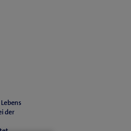
s Lebens
i der
tet