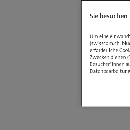
werden. 
Sie besuchen 
Gebäude
unter a
Um eine einwandfr
(swisscom.ch, blu
erforderliche Coo
Von
Res Wits
Zwecken dienen (St
28. Septembe
Besucher*innen au
Datenbearbeitung