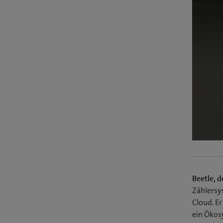
Beetle, 
Zählersy
Cloud. E
ein Ökos