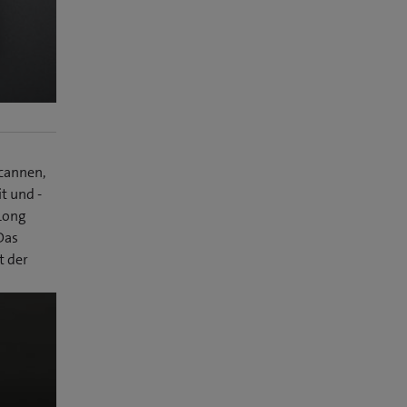
scannen,
t und -
Long
Das
t der