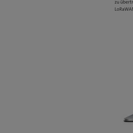
zu übert
LoRaWAN