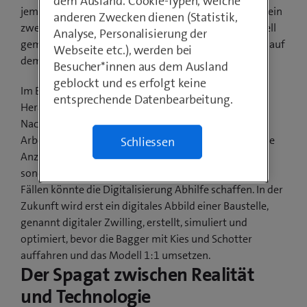
dem Ausland. Cookie-Typen, welche
jemanden, der jemanden kennt, der gebaut hat und kein
anderen Zwecken dienen (Statistik,
zweites Mal bauen wollte? Die Meinungen sind schnell
Analyse, Personalisierung der
gemacht – oft zu Unrecht gegenüber den Beteiligten auf
Webseite etc.), werden bei
dem Bau.
Besucher*innen aus dem Ausland
geblockt und es erfolgt keine
Im Bahninfrastrukturbau kommen weitere
entsprechende Datenbearbeitung.
Herausforderungen hinzu: Extrem kurze Zeitfenster,
Nachtschichten, gefährliche und harte körperliche
Arbeit. Im Tunnel beispielsweise kann nicht einfach die
Schliessen
Anzahl Maschinen oder Arbeiter verdoppelt werden,
sondern es braucht eine akribische Planung. In vielen
Fällen könnte die Digitalisierung Abhilfe schaffen. In der
Zukunft wird erst ein digitales Abbild einer Baustelle,
genannt digitaler Zwilling, erstellt, simuliert und
optimiert, bevor die Bagger mit Kies und Schotter
auffahren und das Modell 1:1 umsetzen.
Der Spagat zwischen Realität
und Technologie