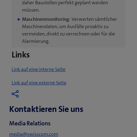
daher Baustellen perfekt geplant werden
müssen.
Maschinenmonitoring
: Verwerten sämtlicher
Maschinendaten, um Ausfälle proaktiv zu
vermeiden, direkt zu verrechnen oder für die
Alarmierung.
Links
Link auf eine interne Seite
(
Link auf eine externe Seite
ö
f
f
Kontaktieren Sie uns
n
e
Media Relations
t
e
media@swisscom.com