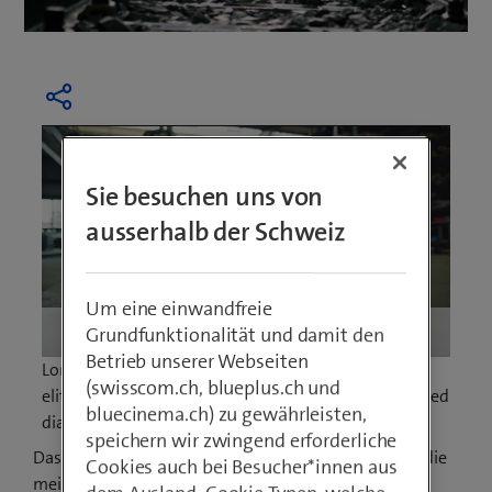
Sie besuchen uns von
ausserhalb der Schweiz
Um eine einwandfreie
Grundfunktionalität und damit den
Loaded
:
Play
Mute
Picture-
Fullscreen
5.05%
in-
Betrieb unserer Webseiten
Lorem ipsum dolor sit amet, consetetur sadipscing
Picture
(swisscom.ch, blueplus.ch und
elitr tempor invidunt dolore magna aliquyam erat, sed
bluecinema.ch) zu gewährleisten,
diam voluptua.
speichern wir zwingend erforderliche
Dass Bauen an sich alles andere als trivial ist, wissen die
Cookies auch bei Besucher*innen aus
meisten aus eigener Erfahrung. Wer kennt nicht