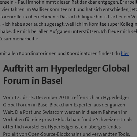
sein.» Paul Imhof nimmt diesen Rat dankbar entgegen. Er arbeit
ier Jahren im Walliser Komitee mit und hat sich entschieden, jetz
orenrolle zu übernehmen. «Dass ich bilingue bin, ist sicher ein Vor
l. «Ich habe aber auch zugesagt, weil ich im Komitee super Kolleg
habe, die mich bei allen Aufgaben unterstützen. Ich freue mich seh
Zusammenarbeit.»
e mit allen Koordinatorinnen und Koordinatoren findest du
hier
.
Auftritt am Hyperledger Global
Forum in Basel
Vom 12. bis 15. Dezember 2018 treffen sich am Hyperledger
Global Forum in Basel Blockchain-Experten aus der ganzen
Welt. Die Post und Swisscom werden in diesem Rahmen ihr
Vorhaben für eine private Blockchain für die Schweiz erstmals
öffentlich vorstellen. Hyperledger ist ein übergreifendes
Projekt von Open-Source-Blockchains und verwandten Tools,