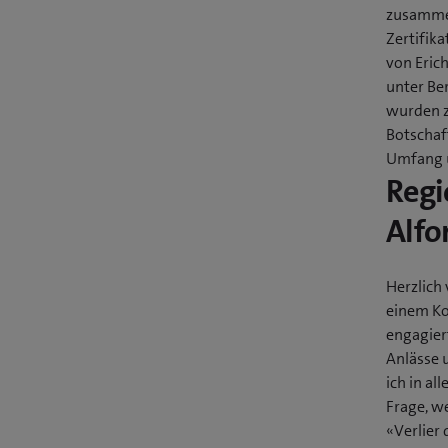
zusammen
Zertifik
von Erich
unter Be
wurden z
Botschaf
Umfang u
Regi
Alfo
Herzlich
einem Ko
engagiert
Anlässe 
ich in al
Frage, w
«Verlier 