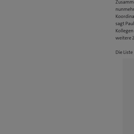
Zusammen
nunmehr v
Koordinat
sagt Pau
Kollegen 
weitere 
Die List