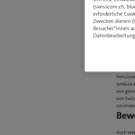
(swisscom.ch, blu
erforderliche Coo
Von
Bruno Bö
Zwecken dienen (St
16. Novembe
Besucher*innen au
Datenbearbeitung
Die Koor
Pensioni
Anlässe 
von geme
von Swis
coronabe
Bewe
Auch wen