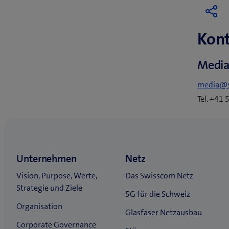
Kont
Media
media@
Tel. +41 