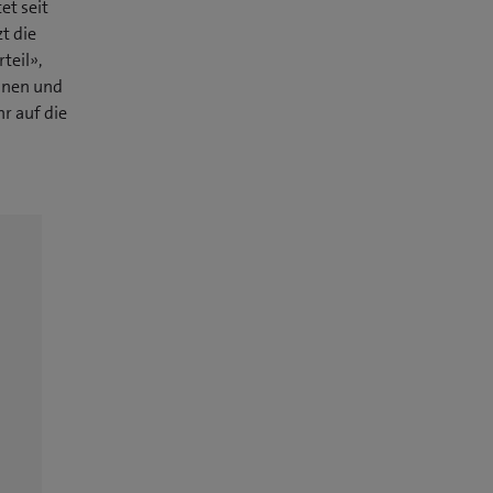
et seit
t die
teil»,
innen und
r auf die