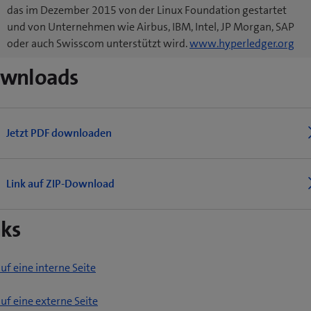
das im Dezember 2015 von der Linux Foundation gestartet
und von Unternehmen wie Airbus, IBM, Intel, JP Morgan, SAP
(
oder auch Swisscom unterstützt wird.
www.hyperledger.org
ö
wnloads
f
f
n
e
Jetzt PDF downloaden
t
e
i
Link auf ZIP-Download
n
n
nks
e
u
e
auf eine interne Seite
s
F
(
auf eine externe Seite
e