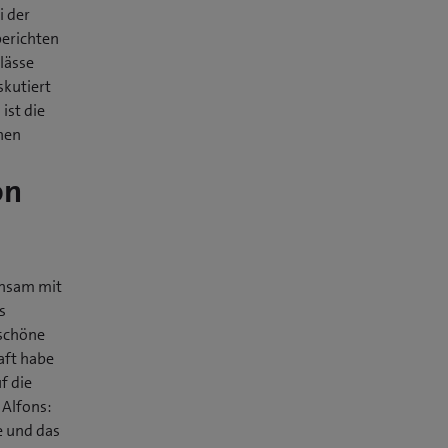
i der
berichten
lässe
skutiert
st die
hen
on
insam mit
s
 schöne
aft habe
f die
 Alfons:
e und das