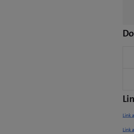
Do
Li
Link 
Link 