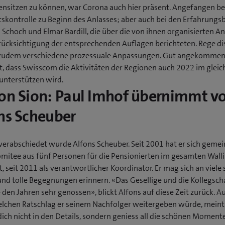
sitzen zu können, war Corona auch hier präsent. Angefangen be
atskontrolle zu Beginn des Anlasses; aber auch bei den Erfahrungs
 Schoch und Elmar Bardill, die über die von ihnen organisierten An
rücksichtigung der entsprechenden Auflagen berichteten. Rege di
udem verschiedene prozessuale Anpassungen. Gut angekommen i
t, dass Swisscom die Aktivitäten der Regionen auch 2022 im gleic
nterstützen wird.
on Sion: Paul Imhof übernimmt v
ns Scheuber
 verabschiedet wurde Alfons Scheuber. Seit 2001 hat er sich geme
mitee aus fünf Personen für die Pensionierten im gesamten Walli
, seit 2011 als verantwortlicher Koordinator. Er mag sich an viele
und tolle Begegnungen erinnern. «Das Gesellige und die Kollegsch
le den Jahren sehr genossen», blickt Alfons auf diese Zeit zurück. Au
elchen Ratschlag er seinem Nachfolger weitergeben würde, meint
dich nicht in den Details, sondern geniess all die schönen Moment