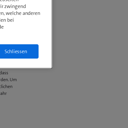
wir zwingend
en, welche anderen
den bei
de
Schliessen
chen den
 dass
erden. Um
tlichen
Jahr