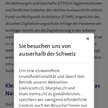
die Wohnungen und Geschäfte (FTTH) in Agglomerationen
und ländlichen Gebieten der nächste Ausbauschritt mittels
Punkt-zu-Multipunkt-Architektur (P2MP). Angesichts des
aktuellen Digitalisierungsschubs infolge der Pandemie ein
wichtiger Schritt, um die Digitalisierung in der Schweiz
weiter voranzutreiben. Das Bundesverwaltungsgericht hat
im September 2021 die vorsorglichen Massnahmen der
Sie besuchen uns von
Wettbewerbskommission vom Dezember 2020 bestätigt,
ausserhalb der Schweiz
welche die P2MP-Netzarchitektur von Swisscom teilweise
infrage stellen und stattdessen einen Punkt-zu-Punkt-
Um eine einwandfreie
Ausbau (P2P) fordern.
Grundfunktionalität und damit den
Betrieb unserer Webseiten
Kleine ländliche Gemeinden haben das
(swisscom.ch, blueplus.ch und
Nachsehen
bluecinema.ch) zu gewährleisten,
speichern wir zwingend erforderliche
Die Erreichung des angestrebten Ziels, die FTTH-
Cookies auch bei Besucher*innen aus