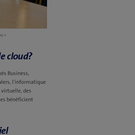
ps.»
le cloud?
xés Business,
lers, l’informatique
virtuelle, des
es bénéficient
iel