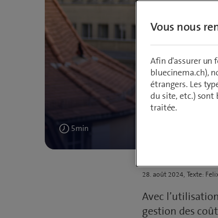
Vous nous ren
Afin d'assurer un
bluecinema.ch), n
étrangers. Les typ
«FinOp
du site, etc.) son
traitée.
rent
5
min
Publié
28. août 2024
Texte: Fel
le
Avec l’utilisatio
gestion des coût