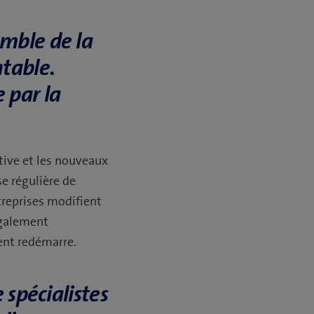
emble de la
ntable.
 par la
utive et les nouveaux
se régulière de
ntreprises modifient
 également
ment redémarre.
 spécialistes