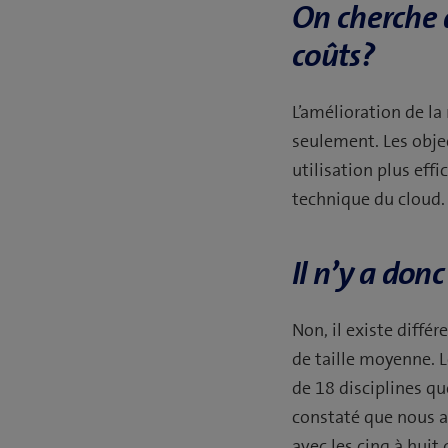
On cherche 
coûts?
L’amélioration de la
seulement. Les obje
utilisation plus eff
technique du cloud
Il n’y a don
Non, il existe diffé
de taille moyenne. L
de 18 disciplines q
constaté que nous at
avec les cinq à huit