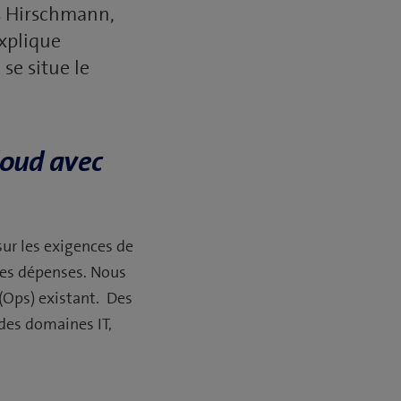
as Hirschmann,
explique
se situe le
loud avec
 sur les exigences de
n des dépenses. Nous
 (Ops) existant. Des
 des domaines IT,