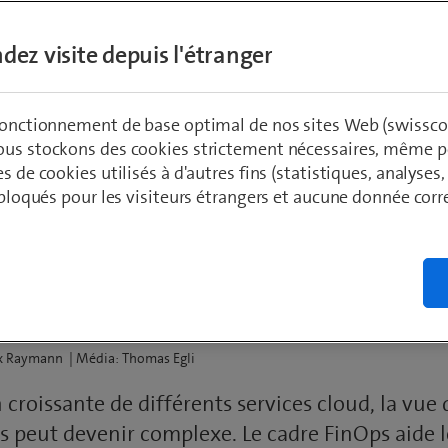
dez visite depuis l'étranger
 fonctionnement de base optimal de nos sites Web (swissco
ous stockons des cookies strictement nécessaires, même po
es de cookies utilisés à d'autres fins (statistiques, analyses
s permet presque touj
t bloqués pour les visiteurs étrangers et aucune donnée cor
abiliser les coûts du c
ix Raymann | Média: Thomas Egli
n croissante de différents services cloud, la vue
s peut devenir complexe. Le cadre FinOps aide l