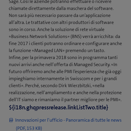
Sage. Così le aziende potranno effettuare o ricevere
chiamate direttamente dalla maschera del software.
Non sarà più necessario passare da un’applicazione
all’altra. Le trattative con altri produttori di software
sono in corso. Anche la soluzione di rete virtuale
«Business Network Solutions» (BNS) verrà arricchita: da
fine 2017 i clienti potranno ordinare e configurare anche
la funzione «Managed LAN» premendo un tasto.
Infine, per la primavera 2018 sono in programma tanti
nuovi arrivi anche nell’offerta di Managed Security. «In
futuro offriremo anche alle PMI l’esperienza che già oggi
impieghiamo internamente in Swisscom e per i grandi
clienti». Perché, secondo Dirk Wierzbitzki, «nella
realizzazione, nell’ampliamento e anche nella protezione
dell’IT siamo e rimaniamo il partner migliore per le PMI».
${i18n.ghqpressrelease.linkListTwo.title}
Innovazioni per l’ufficio - Panoramica di tutte le news
(
(PDF, 153 KB)