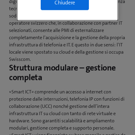
digitalizzazione impegna capitale e richiede competenza
Chiudere
tecnica, due presupposti che non tutti riescono a
soddisfare. Grazie a «Smart ICT» Swisscom è il primo
operatore svizzero che, in collaborazione con partner IT
selezionati, consente alle PMI di esternalizzare
completamente l’acquisizione e la gestione della propria
infrastruttura di telefonia e IT. E questo in due sensi: l’IT
locale viene spostato su cloud e della gestione si occupa
Swisscom.
Struttura modulare – gestione
completa
«Smart ICT» comprende un accesso a internet con
protezione dalle interruzioni, telefonia IP con funzioni di
collaborazione (UCC) nonché gestione dell’intera
infrastruttura IT su cloud con tanto di rete virtuale e
hardware. Sono garantiti scalabilità e ampliamento
modulari, gestione completa e supporto personale.