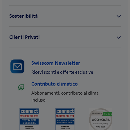
i
f
s
e
n
i
t
s
e
n
r
t
s
e
a
r
t
s
)
a
r
t
)
a
r
)
a
Swisscom Newsletter
)
Ricevi sconti e offerte esclusive
Contributo climatico
Abbonamenti: contributo al clima
incluso