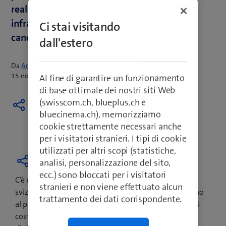
realizzazione e gestione dell’intera
infrastruttura di telefonia e IT a fronte di un
Ci stai visitando
canone mensile.
dall'estero
Da
Armin Schädeli
15 novembre 2017
Al fine di garantire un funzionamento
di base ottimale dei nostri siti Web
(swisscom.ch, blueplus.ch e
bluecinema.ch), memorizziamo
cookie strettamente necessari anche
per i visitatori stranieri. I tipi di cookie
utilizzati per altri scopi (statistiche,
analisi, personalizzazione del sito,
ecc.) sono bloccati per i visitatori
C’è un investimento decisivo all’orizzonte per le PMI
stranieri e non viene effettuato alcun
svizzere: se scelgono subito la digitalizzazione, restano
trattamento dei dati corrispondente.
al passo con il tempo e in futuro potranno abbassare i
costi e sfruttare nuove opportunità. Ma la