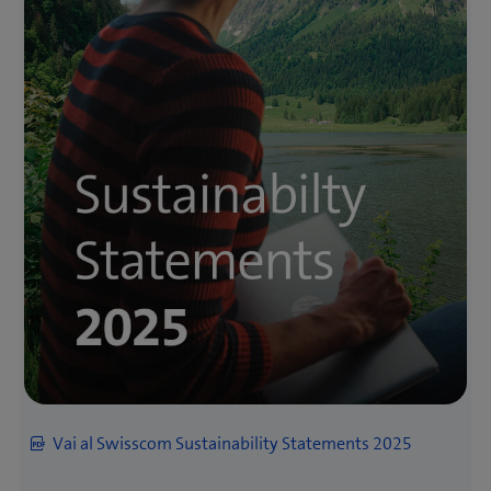
nuova 
nuova 
una 
Facts &
finestra)
finestra)
(apre 
(apre 
nuova 
Figures
una 
una 
Analyst Presen­
finestra)
(apre 
(apre 
nuova 
nuova 
tation
una 
una 
finestra)
finestra)
nuova 
nuova 
Rapporto annuale 2022
finestra)
finestra)
(apre 
(apre 
Facts & Figures
una 
una 
nuova 
nuova 
(apre 
Download
finestra)
finestra)
una 
Q1 Rapporto intermedio 
nuova 
gennaio – marzo
finestra)
(apre 
Online
una 
nuova 
(apre 
Down­load
Analyst
finestra)
(apre 
(apre 
una 
Presentation
una 
una 
nuova 
nuova 
nuova 
finestra)
(apre 
Online
Facts &
finestra)
finestra)
(apre 
(apre 
una 
Figures
una 
una 
nuova 
nuova 
nuova 
Analyst Presen­
finestra)
(apre 
(apre 
finestra)
finestra)
tation
una 
una 
Vai al Swisscom Sustainability Statements 2025
Rapporto annuale 2021
nuova 
nuova 
finestra)
finestra)
(apre 
(apre 