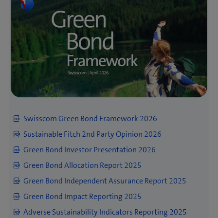
nuova 
una 
finestra)
Online
Analyst Presen­
finestra)
nuova 
(apre 
(apre 
una
tation
finestra)
una 
una 
(apre 
nuova
Online
nuova 
nuova 
una 
Analyst
finestra)
(apre 
finestra)
finestra)
nuova 
(apre 
(apre 
Presentation
una 
Facts & Figures
finestra)
una 
una 
nuova 
nuova 
nuova 
Facts &
Climate Report
finestra)
(apre 
(apre 
finestra)
finestra)
Figures
una 
una 
Q2 Rapporto intermedio 
nuova 
nuova 
(apre 
Download
gennaio – giugno
finestra)
finestra)
una 
Rapporto annuale 2016
nuova 
finestra)
(apre 
Online
Down­load
Swisscom Green Bond Framework 2026
una 
(apre 
Download
nuova 
Sustainable Fitch 2nd Party Opinion 2026
una 
finestra)
(apre 
nuova 
Online
2020
Green Bond Investor Presentation 2026
una 
finestra)
Online
nuova 
Green Bond Allocation Report 2025
Analyst Presen­
finestra)
(apre 
(apre 
Rapporto sulla sostenibilità
tation
Green Bond Independent Assurance Report 2025
Analyst
una 
una 
(apre 
Presentation
nuova 
nuova 
una 
Green Bond Impact Reporting 2025
(apre 
finestra)
finestra)
(apre 
(apre 
nuova 
Download
Facts & Figures
una 
Facts &
una 
una 
Adverse Sustainability Indicators Reporting 2025
finestra)
(apre 
(apre 