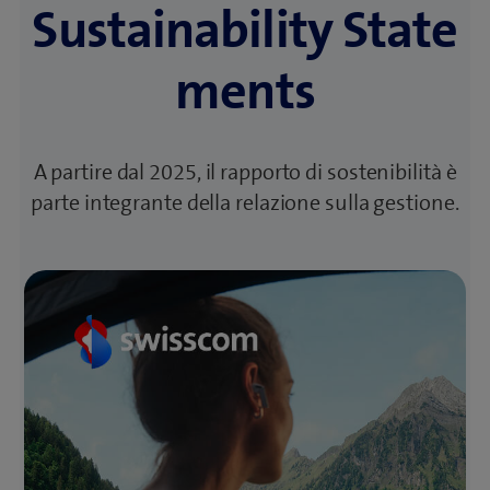
Sustainability State
nuova 
finestra)
(apre 
(apre 
Online
Down­load
una 
una 
ments
nuova 
nuova 
Analyst
finestra)
(apre 
(apre 
finestra)
(apre 
Online
Presentation
una 
una 
una 
nuova 
nuova 
nuova 
Facts &
finestra)
finestra)
(apre 
(apre 
Analyst Presen­
finestra)
A partire dal 2025, il rapporto di sostenibilità è
(apre 
(apre 
Figures
una 
una 
tation
una 
una 
parte integrante della relazione sulla gestione.
nuova 
nuova 
nuova 
nuova 
finestra)
finestra)
finestra)
finestra)
(apre 
(apre 
Facts & Figures
Rapporto annuale 2023
una 
una 
nuova 
nuova 
finestra)
finestra)
(apre 
Download
Q2 Rapporto intermedio 
una 
gennaio – giugno
nuova 
finestra)
(apre 
Online
una 
(apre 
Down­load
nuova 
una 
Analyst
finestra)
(apre 
(apre 
nuova 
Presentation
una 
una 
finestra)
(apre 
Online