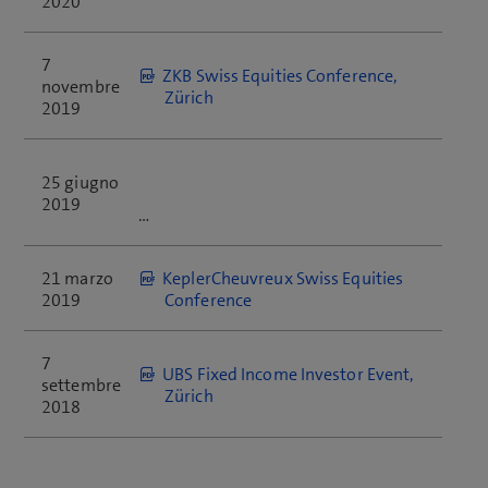
2020
Q2 Rapporto intermedio 
Analyst
una
finestra)
(apre 
(apre 
gennaio – giugno
Download
Presentation
nuova
una 
una 
finestra)
nuova 
7
nuova 
ZKB Swiss Equities Conference,
Facts &
finestra)
(apre 
(apre 
(apre 
novembre
finestra)
Down­load
(apre 
(apre
Online
Zürich
Figures
una 
una 
una 
2019
una 
una
nuova 
nuova 
nuova 
nuova 
nuova
finestra)
finestra)
finestra)
(apre 
finestra)
Online
finestra)
Rapporto annuale 2019
una 
2022
25 giugno
nuova 
2019
Analyst Presen­
​
finestra)
(apre 
(apre 
(apre 
Rapporto sulla sostenibilità
Download
tation
una 
una 
una 
nuova 
nuova 
nuova 
21 marzo
KeplerCheuvreux Swiss Equities
finestra)
finestra)
(apre 
(apre 
(apre 
Facts & Figures
finestra)
(apre 
Download
(apre
Online
2019
Conference
una 
una 
una 
una 
una
nuova 
nuova 
nuova 
nuova 
nuova
finestra)
finestra)
finestra)
Analyst
(apre 
finestra)
(apre 
Online
7
finestra)
Q1 Rapporto intermedio 
UBS Fixed Income Investor Event,
Presentation
una 
una 
settembre
gennaio – marzo
(apre
Zürich
nuova 
nuova 
2018
una
finestra)
Facts &
finestra)
(apre 
(apre 
nuova
Figures
Climate report
una 
una 
(apre 
Down­load
finestra)
nuova 
nuova 
una 