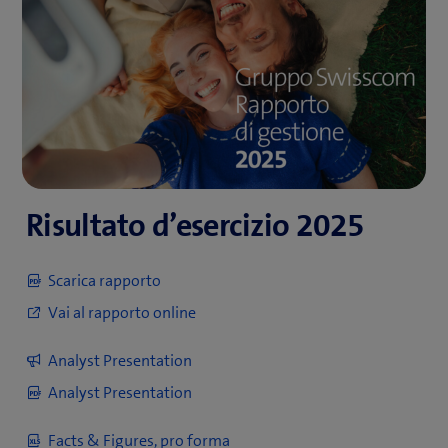
finestra)
finestra)
(apre 
(apre 
Facts & Figures
una 
una 
nuova 
nuova 
Group P&L and
finestra)
finestra)
(apre 
(apre 
FCF
una 
una 
nuova 
nuova 
finestra)
finestra)
Q2 Rapporto intermedio 
gennaio – giugno
Risultato d’esercizio 2025
(apre 
(apre 
Rapporto
una 
una 
nuova 
nuova 
Analyst Presen­
finestra)
finestra)
(apre 
(apre 
Scarica rapporto
tation
una 
una 
Vai al rapporto online
nuova 
nuova 
finestra)
finestra)
(apre 
(apre 
Facts & Figures
una 
una 
Analyst Presentation
nuova 
nuova 
Analyst Presentation
Group P&L and
finestra)
finestra)
(apre 
(apre 
FCF
una 
una 
nuova 
nuova 
Facts & Figures, pro forma