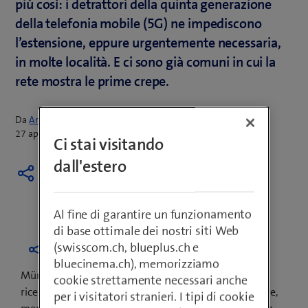
più così: i detrattori della quinta generazione
della telefonia mobile (5G) ne impediscono
l’estensione, eppure urgentemente necessaria,
in molte località. E ci sono già comuni in cui la
rete mostra le prime crepe.
Da
Armin Schädeli
27 aprile 2021
Ci stai visitando
dall'estero
Al fine di garantire un funzionamento
di base ottimale dei nostri siti Web
(swisscom.ch, blueplus.ch e
bluecinema.ch), memorizziamo
Münchenstein e Riehen sono ripiombate nel 2001: la
cookie strettamente necessari anche
ricezione della rete mobile permette solo di telefonare,
per i visitatori stranieri. I tipi di cookie