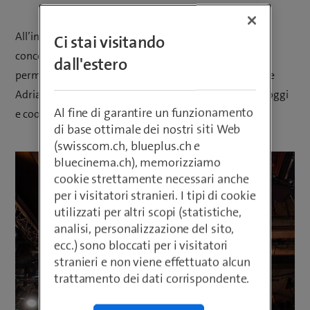
All’interno è in corso la riunione della crew. Sono tutti
Ci stai visitando
concentrati, perché durante una diretta non ci si può
dall'estero
permettere nemmeno una sbavatura. Lo sa bene anche
Adriano Gerussi: è il produttore della trasmissione di oggi
Al fine di garantire un funzionamento
e coordina tutto quello che succede nello studio.
di base ottimale dei nostri siti Web
(swisscom.ch, blueplus.ch e
bluecinema.ch), memorizziamo
cookie strettamente necessari anche
per i visitatori stranieri. I tipi di cookie
utilizzati per altri scopi (statistiche,
analisi, personalizzazione del sito,
ecc.) sono bloccati per i visitatori
stranieri e non viene effettuato alcun
trattamento dei dati corrispondente.