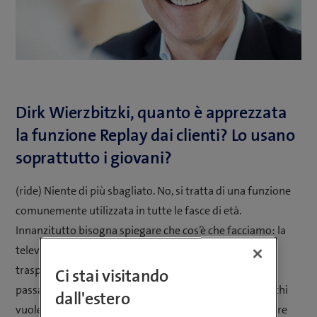
Dirk Wierzbitzki, quanto è apprezzata
la funzione Replay dai clienti? Lo usano
soprattutto i giovani?
(ride) Niente di più sbagliato. No, si tratta di una funzione
comunemente utilizzata in tutte le fasce di età.
Innanzitutto bisogna spiegare che cos’è che facciamo: la
televisione tradizionale funziona come un nastro
trasportatore. Io posso usufruire solo di quello che mi
Ci stai visitando
passa davanti in quel momento. Con funzione Replay, chi
dall'estero
vuole vedere un programma può comodamente tornare