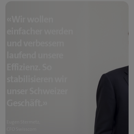
«Wir wollen
einfacher werden
und verbessern
laufend unsere
Effizienz. So
stabilisieren wir
unser Schweizer
Geschäft.»
Eugen Stermetz,
CFO Swisscom