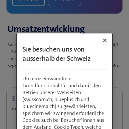
Umsatz­entwicklung
Swisscom erwartet für 2026 einen Umsatz von CHF 14,7
Sie besuchen uns von
– 14,9 Mrd. Für das Segment Schweiz wird mit einem
ausserhalb der Schweiz
Umsatz von CHF 7,7 – 7,8 Mrd. gerechnet, für das
Segment Italien mit einem Umsatz von rund EUR 7,2 Mrd.
Um eine einwandfreie
Grundfunktionalität und damit den
Betrieb unserer Webseiten
EBITDAaL
(swisscom.ch, blueplus.ch und
bluecinema.ch) zu gewährleisten,
in Mio. CHF
speichern wir zwingend erforderliche
Cookies auch bei Besucher*innen aus
dem Ausland. Cookie-Typen, welche