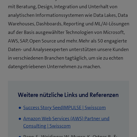
mit Beratung, Design, Integration und Unterhalt von
analytischen Informationssystemen wie Data Lakes, Data
Warehouses, Dashboards, Reporting und ML/AI-Lösungen
auf der Basis ausgewählter Technologien von Microsoft,
AWS, SAP, Open Source und mehr. Mehr als 50 engagierte
Daten- und Analyseexperten unterstützen unsere Kunden
in verschiedenen Branchen tagtäglich, um sie zu echten
datengetriebenen Unternehmen zu machen.
Weitere nützliche Links und Referenzen
(öffnet
Success Story SeedIMPULSE | Swisscom
ein
Amazon Web Services (AWS) Partner und
neues
(öffnet
Consulting | Swisscom
Fenster)
ein
Papp, S., Weidinger, W., Munro, K., Ortner, B., &