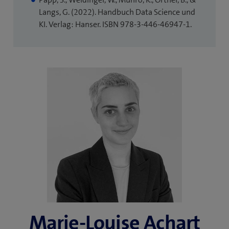
neues
Langs, G. (2022). Handbuch Data Science und
Fenster)
KI. Verlag: Hanser. ISBN 978-3-446-46947-1.
Marie-Louise Achart