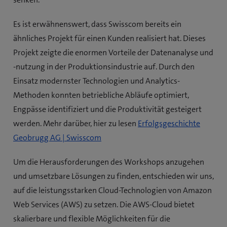
Es ist erwähnenswert, dass Swisscom bereits ein
ähnliches Projekt für einen Kunden realisiert hat. Dieses
Projekt zeigte die enormen Vorteile der Datenanalyse und
-nutzung in der Produktionsindustrie auf. Durch den
Einsatz modernster Technologien und Analytics-
Methoden konnten betriebliche Abläufe optimiert,
Engpässe identifiziert und die Produktivität gesteigert
werden. Mehr darüber, hier zu lesen
Erfolgsgeschichte
(
Geobrugg AG | Swisscom
ö
Um die Herausforderungen des Workshops anzugehen
f
und umsetzbare Lösungen zu finden, entschieden wir uns,
f
auf die leistungsstarken Cloud-Technologien von Amazon
n
Web Services (AWS) zu setzen. Die AWS-Cloud bietet
e
skalierbare und flexible Möglichkeiten für die
t