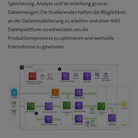
Speicherung, Analyse und Verarbeitung grosser
e
Datenmengen. Die Studierenden hatten die Möglichkeit,
i
an der Datenmodellierung zu arbeiten und einer AWS
n
Datenplattform zu entwickeln, um die
n
Produktionsprozesse zu optimieren und wertvolle
e
Erkenntnisse zu gewinnen.
u
e
s
F
e
n
s
t
e
r
)