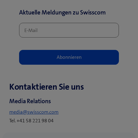
f
n
Aktuelle Meldungen zu Swisscom
e
t
e
i
n
n
e
u
e
s
Kontaktieren Sie uns
F
e
Media Relations
n
s
media@swisscom.com
t
Tel. +41 58 221 98 04
e
r