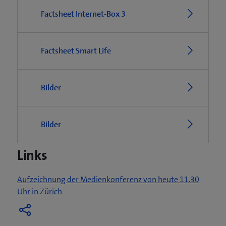
Factsheet Internet-Box 3
Factsheet Smart Life
Bilder
Bilder
Links
Aufzeichnung der Medienkonferenz von heute 11.30
(
Uhr in Zürich
ö
f