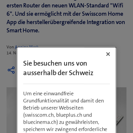
ersten Router den neuen WLAN-Standard "Wifi
6". Und sie ermöglicht mit der Swisscom Home
App die herstellerübergreifende Integration von
Smart Home.
Von
Annina Merk
14. November 2019
Sie besuchen uns von
ausserhalb der Schweiz
Um eine einwandfreie
Grundfunktionalität und damit den
Betrieb unserer Webseiten
(swisscom.ch, blueplus.ch und
bluecinema.ch) zu gewährleisten,
speichern wir zwingend erforderliche