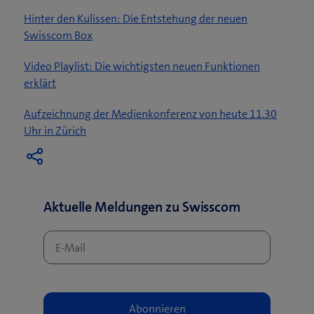
Hinter den Kulissen: Die Entstehung der neuen
(
Swisscom Box
ö
Video Playlist: Die wichtigsten neuen Funktionen
f
(
erklärt
f
ö
n
Aufzeichnung der Medienkonferenz von heute 11.30
f
e
(
Uhr in Zürich
f
t
ö
n
e
f
e
i
f
t
n
n
e
n
Aktuelle Meldungen zu Swisscom
e
i
e
t
n
u
e
n
e
i
e
s
n
u
F
n
e
e