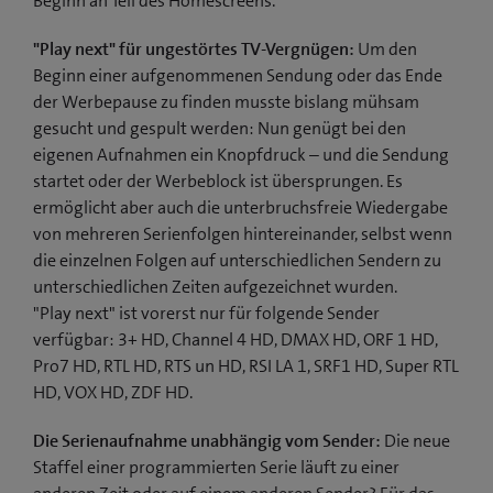
Beginn an Teil des Homescreens.
"Play next" für ungestörtes TV-Vergnügen:
Um den
Beginn einer aufgenommenen Sendung oder das Ende
der Werbepause zu finden musste bislang mühsam
gesucht und gespult werden: Nun genügt bei den
eigenen Aufnahmen ein Knopfdruck – und die Sendung
startet oder der Werbeblock ist übersprungen. Es
ermöglicht aber auch die unterbruchsfreie Wiedergabe
von mehreren Serienfolgen hintereinander, selbst wenn
die einzelnen Folgen auf unterschiedlichen Sendern zu
unterschiedlichen Zeiten aufgezeichnet wurden.
"Play next" ist vorerst nur für folgende Sender
verfügbar: 3+ HD, Channel 4 HD, DMAX HD, ORF 1 HD,
Pro7 HD, RTL HD, RTS un HD, RSI LA 1, SRF1 HD, Super RTL
HD, VOX HD, ZDF HD.
Die Serienaufnahme unabhängig vom Sender:
Die neue
Staffel einer programmierten Serie läuft zu einer