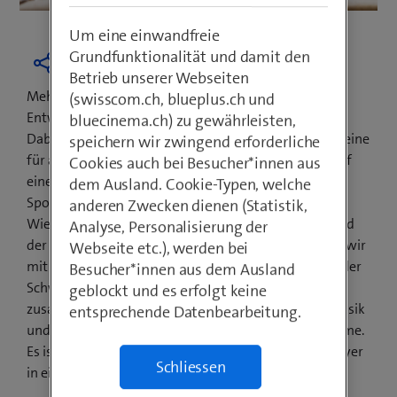
Um eine einwandfreie
Grundfunktionalität und damit den
Betrieb unserer Webseiten
Mehrere tausend Kundenwünsche wurden für die
(swisscom.ch, blueplus.ch und
Entwicklung der neuen Swisscom Box ausgewertet.
bluecinema.ch) zu gewährleisten,
Dabei zeigte sich ein klares Bild: "Die Kunden wollen eine
speichern wir zwingend erforderliche
für alles. Sie wollen alle Inhalte auf einen Blick und auf
Cookies auch bei Besucher*innen aus
einer Plattform. Egal ob Tagesschau, Netflix-Serie,
dem Ausland. Cookie-Typen, welche
Spotify-Podcast oder ihre Ferienfotos", erklärt Dirk
anderen Zwecken dienen (Statistik,
Wierzbitzki, Leiter Privatkundengeschäft und Mitglied
Analyse, Personalisierung der
der Swisscom Konzernleitung. "Und genau da haben wir
Webseite etc.), werden bei
mit unserem Entwicklerteam angesetzt. Und hier in der
Besucher*innen aus dem Ausland
Schweiz eine neue Box kreiert, die alles
geblockt und es erfolgt keine
zusammenbringt. Nicht nur für Fernsehen, Video, Musik
entsprechende Datenbearbeitung.
und Streaming – sondern künftig auch für Smart Home.
Es ist Set-Top-Box, Voice Assistant und Streaming Player
Schliessen
in einem."