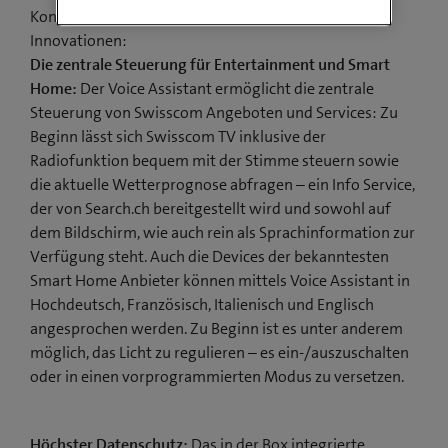
Konkret bietet die neue Swisscom Box folgende
Innovationen:
Die zentrale Steuerung für Entertainment und Smart
Home:
Der Voice Assistant ermöglicht die zentrale
Steuerung von Swisscom Angeboten und Services: Zu
Beginn lässt sich Swisscom TV inklusive der
Radiofunktion bequem mit der Stimme steuern sowie
die aktuelle Wetterprognose abfragen – ein Info Service,
der von Search.ch bereitgestellt wird und sowohl auf
dem Bildschirm, wie auch rein als Sprachinformation zur
Verfügung steht. Auch die Devices der bekanntesten
Smart Home Anbieter können mittels Voice Assistant in
Hochdeutsch, Französisch, Italienisch und Englisch
angesprochen werden. Zu Beginn ist es unter anderem
möglich, das Licht zu regulieren – es ein-/auszuschalten
oder in einen vorprogrammierten Modus zu versetzen.
Höchster Datenschutz:
Das in der Box integrierte