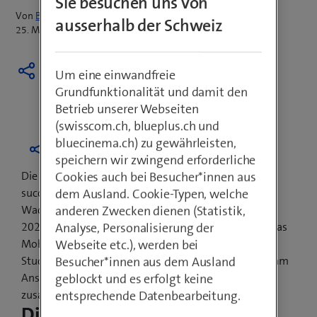
Sie besuchen uns von
Von
Bruno Böhlen
ausserhalb der Schweiz
25. Mai 2021
Um eine einwandfreie
Grundfunktionalität und damit den
Betrieb unserer Webseiten
(swisscom.ch, blueplus.ch und
bluecinema.ch) zu gewährleisten,
speichern wir zwingend erforderliche
Cookies auch bei Besucher*innen aus
Die Forschungsstelle Sotomo hat im Auftrag von
dem Ausland. Cookie-Typen, welche
succèSuisse erstmals in der Schweiz das regionale
anderen Zwecken dienen (Statistik,
Wachstum von Mobilfunkdaten zwischen 2010 und
Analyse, Personalisierung der
2021 sowie die entsprechenden Auswirkungen auf das
Webseite etc.), werden bei
Mobilfunknetz untersucht. Die im Mai präsentierte
Besucher*innen aus dem Ausland
Studie hält fest: Die Schweizer Mobilfunknetze sind am
geblockt und es erfolgt keine
Anschlag. Die wichtigsten Ergebnisse
entsprechende Datenbearbeitung.
zusammengefasst:
Die Datenmenge explodiert