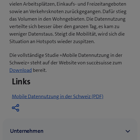
vielen Arbeitsplätzen, Einkaufs- und Freizeitangeboten
sowie an Verkehrsknoten zurückgegangen. Dafür stieg
das Volumen in den Wohngebieten. Die Datennutzung
verteilte sich besser über den ganzen Tag, es kam zu
weniger Datenstaus. Steigt die Mobilität, wird sich die
Situation an Hotspots wieder zuspitzen.
Die vollständige Studie «Mobile Datennutzung in der
Schweiz» steht auf der Website von succèsuisse zum
(
Download
bereit.
ö
Links
f
f
(
Mobile Datennutzung in der Schweiz (PDF)
n
ö
e
f
t
f
e
n
i
e
n