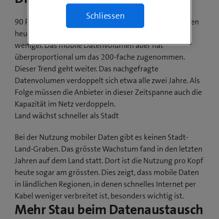
Schliessen
90 Prozent der Schweizerinnen und Schweizer besitzen
heute ein Smartphone. 2010 waren es etwa dreimal
weniger. Das mobile Datenvolumen aber hat
überproportional um das 200-fache zugenommen.
Dieser Trend geht weiter. Das nachgefragte
Datenvolumen verdoppelt sich etwa alle zwei Jahre. Als
Folge müssen die Anbieter in dieser Zeitspanne auch die
Kapazität im Netz verdoppeln.
Land wächst schneller als Stadt
Bei der Nutzung mobiler Daten gibt es keinen Stadt-
Land-Graben. Das grösste Wachstum fand in den letzten
Jahren auf dem Land statt. Dort ist die Nutzung pro Kopf
heute sogar am grössten. Dies zeigt, dass mobile Daten
in ländlichen Regionen, in denen schnelles Internet per
Kabel weniger verbreitet ist, besonders wichtig ist.
Mehr Stau beim Datenaustausch