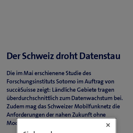
Der Schweiz droht Datenstau
Die im Mai erschienene Studie des
Forschungsinstituts Sotomo im Auftrag von
succèSuisse zeigt: Ländliche Gebiete tragen
überdurchschnittlich zum Datenwachstum bei.
Zudem mag das Schweizer Mobilfunknetz die
Anforderungen der nahen Zukunft ohne
Modernisierung nicht mehr zu bewältigen.