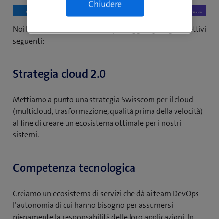
Chiudere
Noi lavoriamo in diversi team per raggiungere gli obiettivi
seguenti:
Strategia cloud 2.0
Mettiamo a punto una strategia Swisscom per il cloud
(multicloud, trasformazione, qualità prima della velocità)
al fine di creare un ecosistema ottimale per i nostri
sistemi.
Competenza tecnologica
Creiamo un ecosistema di servizi che dà ai team DevOps
l’autonomia di cui hanno bisogno per assumersi
pienamente la responsabilità delle loro applicazioni. In