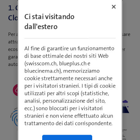
1. Objective Cloud: journey to the
Ci stai visitando
Cloud
dall'estero
Per avere successo, il percorso verso il cloud deve passare
attraverso la trasformazione delle applicazioni e un
Al fine di garantire un funzionamento
ecosistema cloud self-service orientato al software per
di base ottimale dei nostri siti Web
garantire ai team DevOps i massimi livelli possibili di
(swisscom.ch, blueplus.ch e
autonomia, agilità ed efficienza.
bluecinema.ch), memorizziamo
cookie strettamente necessari anche
per i visitatori stranieri. I tipi di cookie
utilizzati per altri scopi (statistiche,
analisi, personalizzazione del sito,
ecc.) sono bloccati per i visitatori
stranieri e non viene effettuato alcun
trattamento dei dati corrispondente.