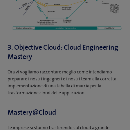
n
u
o
v
a
f
i
3. Objective Cloud: Cloud Engineering
n
Mastery
e
s
t
Ora vi vogliamo raccontare meglio come intendiamo
r
preparare i nostri ingegneri e i nostri team alla corretta
a
implementazione di una tabella di marcia per la
)
trasformazione cloud delle applicazioni.
Mastery@Cloud
Le imprese si stanno trasferendo sul cloud a grande