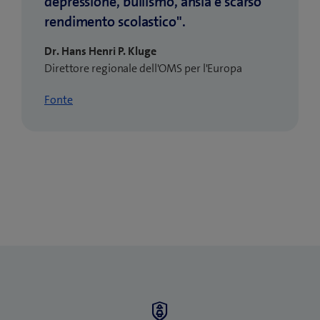
depressione, bullismo, ansia e scarso
rendimento scolastico".
Dr. Hans Henri P. Kluge
Direttore regionale dell'OMS per l'Europa
(
Fonte
a
p
r
e
u
n
a
n
u
o
v
a