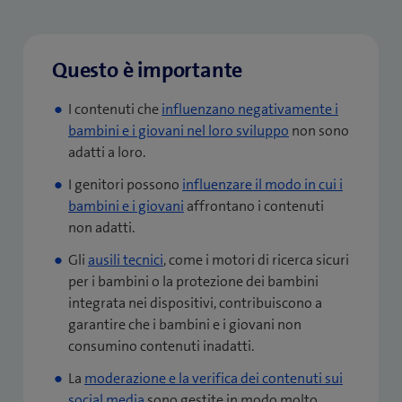
r
)
a
a
)
)
Questo è importante
I contenuti che
influenzano negativamente i
bambini e i giovani nel loro sviluppo
non sono
adatti a loro.
I genitori possono
influenzare il modo in cui i
bambini e i giovani
affrontano i contenuti
non adatti.
Gli
ausili tecnici
, come i motori di ricerca sicuri
per i bambini o la protezione dei bambini
integrata nei dispositivi, contribuiscono a
garantire che i bambini e i giovani non
consumino contenuti inadatti.
La
moderazione e la verifica dei contenuti sui
social media
sono gestite in modo molto