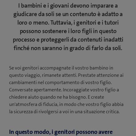
f
a
I bambini e i giovani devono imparare a
e
i
f
giudicare da soli se un contenuto è adatto a
s
n
i
t
loro o meno. Tuttavia, i genitori e i tutori
e
n
r
possono sostenere i loro figli in questo
s
e
a
t
processo e proteggerli da contenuti inadatti
s
)
r
finché non saranno in grado di farlo da soli.
t
a
r
)
a
Se voi genitori accompagnate il vostro bambino in
)
questo viaggio, rimanete attenti. Prestate attenzione ai
cambiamenti nel comportamento di vostro figlio.
Conversate apertamente. Incoraggiate vostro figlio a
chiedere aiuto quando ne ha bisogno. E create
un'atmosfera di fiducia, in modo che vostro figlio abbia
la sicurezza di rivolgersi a voi in una situazione critica.
In questo modo, i genitori possono avere