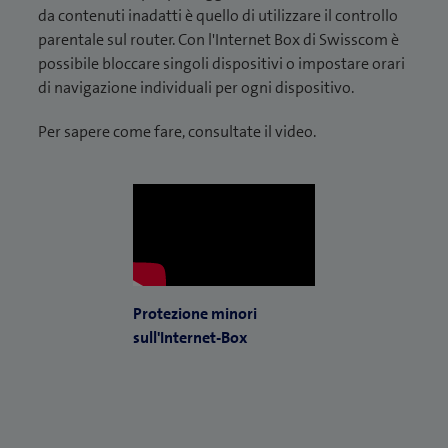
a
r
e
da contenuti inadatti è quello di utilizzare il controllo
a
r
p
a
u
parentale sul router. Con l'Internet Box di Swisscom è
p
e
r
)
n
possibile bloccare singoli dispositivi o impostare orari
r
u
e
a
di navigazione individuali per ogni dispositivo.
e
n
u
n
u
a
n
Per sapere come fare, consultate il video.
u
n
n
a
o
a
u
n
v
n
o
u
a
u
v
o
f
o
a
v
i
v
f
a
n
a
i
f
e
f
n
Protezione minori
i
s
i
e
sull'Internet-Box
n
t
n
s
e
r
e
t
s
a
s
r
t
)
t
a
r