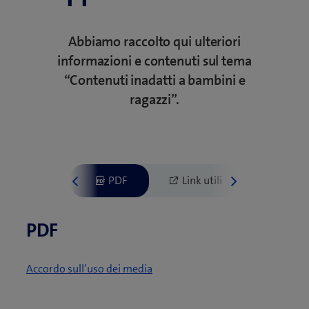
Abbiamo raccolto qui ulteriori
informazioni e contenuti sul tema
“Contenuti inadatti a bambini e
ragazzi”.
PDF
(
Accordo sull’uso dei media
a
p