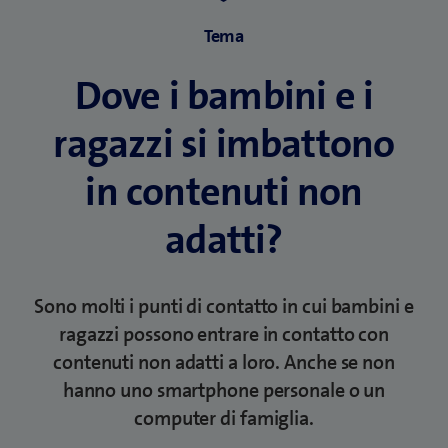
f
i
Tema
n
e
Dove i bambini e i
s
t
ragazzi si imbattono
r
a
in contenuti non
)
adatti?
Sono molti i punti di contatto in cui bambini e
ragazzi possono entrare in contatto con
contenuti non adatti a loro. Anche se non
hanno uno smartphone personale o un
computer di famiglia.