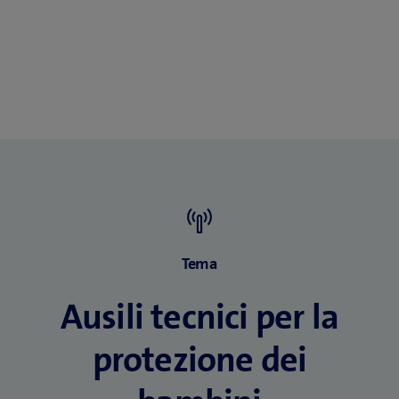
n
)
e
s
t
r
a
)
Tema
Ausili tecnici per la
protezione dei