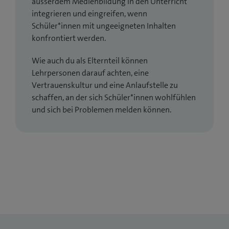
ausserdem Medienbildung in den Unterricht
f
Vorbild. Leg dein Smartphone zu den im
Medienn
n
Was genau ist Sharenting?
integrieren und eingreifen, wenn
n
utzungsvertrag
festgelegten Zeiten und an den
n
Schüler*innen mit ungeeigneten Inhalten
e
entsprechenden Orten selbst weg, um deinem
e
konfrontiert werden.
t
Kind ein gutes Beispiel zu geben.
u
e
Wie auch du als Elternteil können
e
i
Lehrpersonen darauf achten, eine
s
n
Vertrauenskultur und eine Anlaufstelle zu
F
n
schaffen, an der sich Schüler*innen wohlfühlen
e
e
und sich bei Problemen melden können.
n
u
s
e
t
s
e
F
r
e
)
n
s
t
e
r