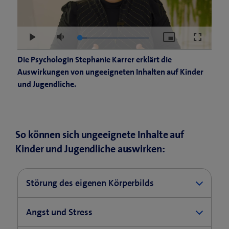
r
n
f
)
e
f
u
n
Loaded
:
Play
Mute
Picture-
Fullscree
e
e
10.29%
in-
Picture
s
Die Psychologin Stephanie Karrer erklärt die
t
F
Auswirkungen von ungeeigneten Inhalten auf Kinder
e
e
und Jugendliche.
i
n
n
s
n
t
e
e
So können sich ungeeignete Inhalte auf
u
r
e
Kinder und Jugendliche auswirken:
)
s
F
Störung des eigenen Körperbilds
e
n
Unrealistische Schönheitsideale durch Filter
s
Angst und Stress
beeinflussen die Selbstwahrnehmung und
t