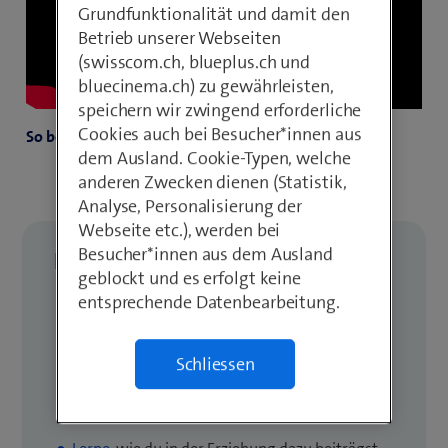
Grundfunktionalität und damit den
Betrieb unserer Webseiten
(swisscom.ch, blueplus.ch und
bluecinema.ch) zu gewährleisten,
speichern wir zwingend erforderliche
Cookies auch bei Besucher*innen aus
So begleitest du dein Kind im Netz
dem Ausland. Cookie-Typen, welche
anderen Zwecken dienen (Statistik,
Analyse, Personalisierung der
Webseite etc.), werden bei
Besucher*innen aus dem Ausland
Das Wichtigste in Kürze
geblockt und es erfolgt keine
entsprechende Datenbearbeitung.
Erfahre
, welche Inhalte für Kinder und
Jugendliche ungeeignet sind und warum
Schliessen
Verstehe
die Auswirkungen, die ein Kontakt
mit ungeeigneten Inhalten auf Kinder haben
kann