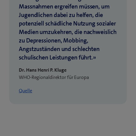
rücksichtslos oder vielleicht sogar
gelangen. Mit diesen Informationen werden die
Massnahmen ergreifen müssen, um
sozial ab.
selbstverletzend zu handeln. Oder in kritischen
Kinder und Jugendlichen dann in eine Falle
Jugendlichen dabei zu helfen, die
Situationen wird spontan mit Gewalt reagiert, da
gelockt oder erpresst.
potenziell schädliche Nutzung sozialer
diese als «normal» wahrgenommen wird.
Medien umzukehren, die nachweislich
Mehr zum Thema:
Cybergrooming & Sextortion:
zu Depressionen, Mobbing,
Ein Leitfaden für Eltern
Angstzuständen und schlechten
schulischen Leistungen führt.»
Dr. Hans Henri P. Kluge
WHO-Regionaldirektor für Europa
(
Quelle
ö
f
f
n
e
t