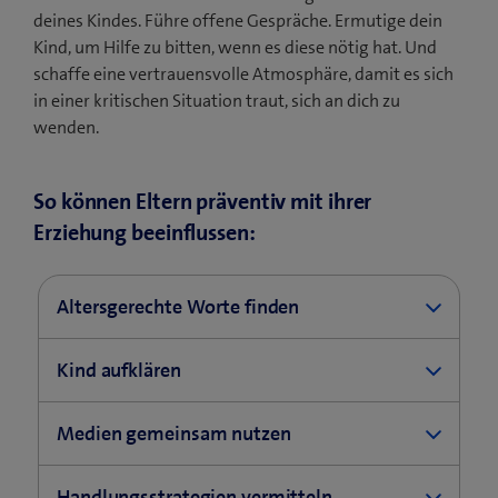
t
)
r
deines Kindes. Führe offene Gespräche. Ermutige dein
e
)
Kind, um Hilfe zu bitten, wenn es diese nötig hat. Und
r
schaffe eine vertrauensvolle Atmosphäre, damit es sich
)
in einer kritischen Situation traut, sich an dich zu
wenden.
So können Eltern präventiv mit ihrer
Erziehung beeinflussen:
Altersgerechte Worte finden
Erkläre verständlich und einfühlsam, warum
Kind aufklären
bestimmte Videos ungeeignet sind.
Aufgeklärte Kinder sind wesentlich besser vor
Medien gemeinsam nutzen
Wenn du deinem Kind erklärst, warum es ein
Cybergrooming und Sextortion geschützt.
bestimmtes Video nicht anschauen darf, finde
Begleite dein Kind bei den ersten Schritten in der
dafür altersgerechte Worte. Dein Kind soll dich
Handlungsstrategien vermitteln