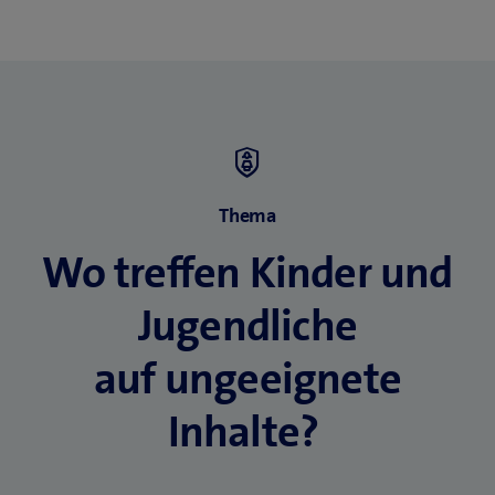
e
i
n
n
e
u
e
s
Thema
F
Wo treffen Kinder und
e
n
Jugendliche
s
t
auf ungeeignete
e
r
Inhalte?
)