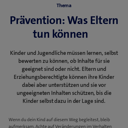
f
ö
Thema
n
f
f
e
Prävention: Was Eltern
n
f
t
e
n
e
tun können
t
e
i
e
t
n
i
e
n
n
Kinder und Jugendliche müssen lernen, selbst
i
e
n
n
bewerten zu können, ob Inhalte für sie
u
e
n
geeignet sind oder nicht. Eltern und
e
u
e
s
Erziehungsberechtigte können ihre Kinder
e
u
F
dabei aber unterstützen und sie vor
s
e
e
F
ungeeigneten Inhalten schützen, bis die
s
n
e
Kinder selbst dazu in der Lage sind.
F
s
n
e
t
s
n
e
t
Wenn du dein Kind auf diesem Weg begleitest, bleib
s
r
e
aufmerksam. Achte auf Veränderungen im Verhalten