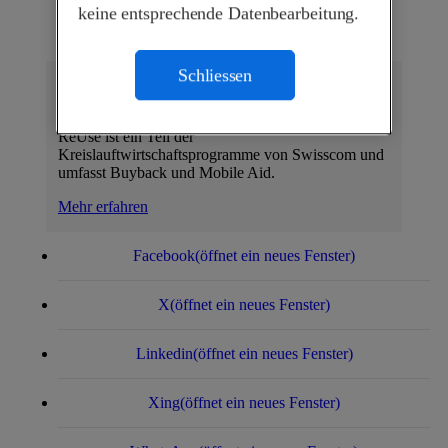
keine entsprechende Datenbearbeitung.
Schliessen
Swisscom ReUse!
ReUse ist ein Teil der
Kreislauftwirtschaftsprogramme von Swisscom und
umfasst Buyback und Mobile Aid.
Mehr erfahren
Facebook
(öffnet ein neues Fenster)
X
(öffnet ein neues Fenster)
Linkedin
(öffnet ein neues Fenster)
Xing
(öffnet ein neues Fenster)