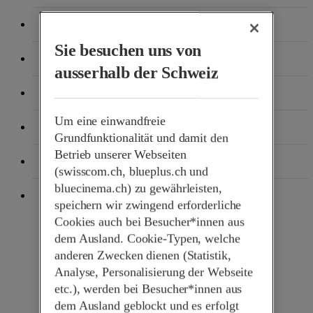
X
(öffnet ein neues Fenster)
Sie besuchen uns von
Linkedin
(öffnet ein neues Fenster)
ausserhalb der Schweiz
Xing
(öffnet ein neues Fenster)
Um eine einwandfreie
WhatsApp
(öffnet ein neues Fenster)
Grundfunktionalität und damit den
Betrieb unserer Webseiten
E-Mail
(swisscom.ch, blueplus.ch und
bluecinema.ch) zu gewährleisten,
Link kopieren
speichern wir zwingend erforderliche
Cookies auch bei Besucher*innen aus
dem Ausland. Cookie-Typen, welche
anderen Zwecken dienen (Statistik,
Analyse, Personalisierung der Webseite
etc.), werden bei Besucher*innen aus
dem Ausland geblockt und es erfolgt