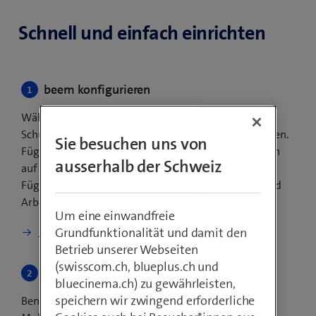
Schnell und einfach einrichten
beem konfigurieren
Wählen Sie aus den
beem Security Editions
den
Schutzumfang, den Sie für Ihr Unternehmen benötigen.
Sie besuchen uns von
Fügen Sie
Benutzerlizenzen
hinzu, um allen Benutzern
ausserhalb der Schweiz
auf allen Geräten höchsten Schutz zu ermöglichen.
Fügen Sie
Standorte
hinzu, um Netzwerke, Geräte und
Arbeitsplätze zu schützen.
Um eine einwandfreie
Grundfunktionalität und damit den
Jetzt konfigurieren
Betrieb unserer Webseiten
(swisscom.ch, blueplus.ch und
Sicher surfen im beemNet
bluecinema.ch) zu gewährleisten,
speichern wir zwingend erforderliche
Benutzer und Standorte im Swisscom Breitband- und