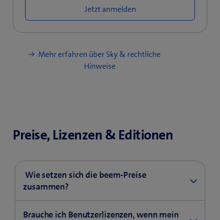
Jetzt anmelden
Mehr erfahren über Sky & rechtliche
Hinweise
Preise, Lizenzen & Editionen
​ Wie setzen sich die beem-Preise
zusammen? ​
Der Preis von beem setzt sich aus drei Teilen
Brauche ich Benutzerlizenzen, wenn mein