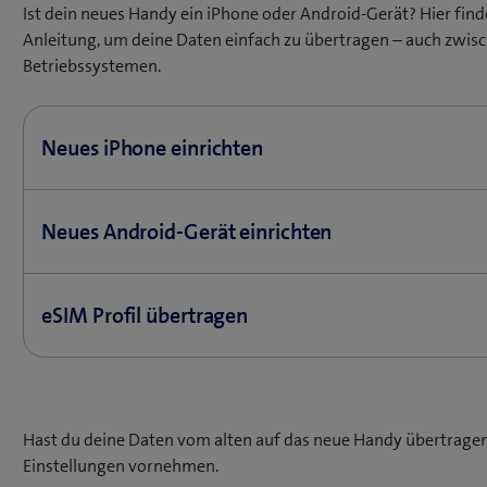
Ist dein neues Handy ein iPhone oder Android-Gerät? Hier find
Anleitung, um deine Daten einfach zu übertragen – auch zwis
Betriebssystemen.
Neues iPhone einrichten
(
Von iPhone auf iPhone wechseln
ö
Neues Android-Gerät einrichten
(
Von Android auf iPhone wechseln
f
ö
f
(
Von Android auf Android wechseln
f
n
ö
eSIM Profil übertragen
f
(
Von Samsung auf Samsung wechseln
e
f
n
ö
(
Von iPhone auf Android wechseln
t
f
e
Übertrage das eSIM Profil auf dein neues Handy, wenn du ei
f
ö
e
n
t
nutzt.
f
f
i
e
e
n
f
n
Hast du deine Daten vom alten auf das neue Handy übertragen
t
i
Hilfe rund um eSIM
e
n
n
Einstellungen vornehmen.
e
n
t
e