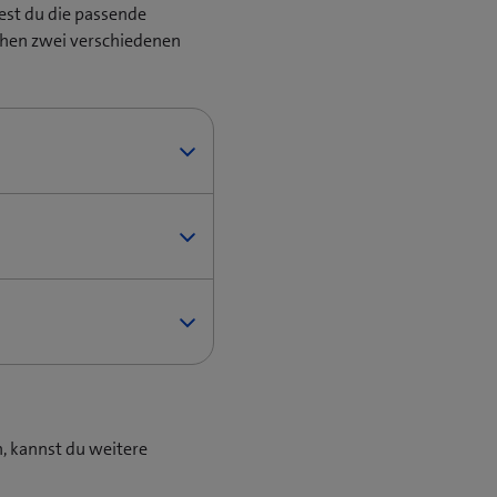
est du die passende
chen zwei verschiedenen
ne eSIM statt SIM-Karte
, kannst du weitere