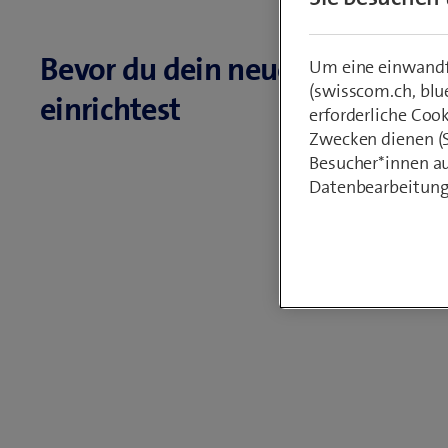
Bevor du dein neues Handy
Um eine einwandfr
(swisscom.ch, blu
einrichtest
erforderliche Coo
Zwecken dienen (St
Besucher*innen au
Datenbearbeitung