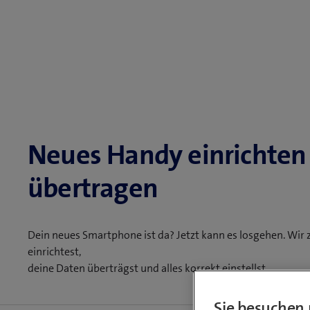
Neues Handy einrichten
übertragen
Dein neues Smartphone ist da? Jetzt kann es losgehen. Wir 
einrichtest,
deine Daten überträgst und alles korrekt einstellst.
Sie besuchen 