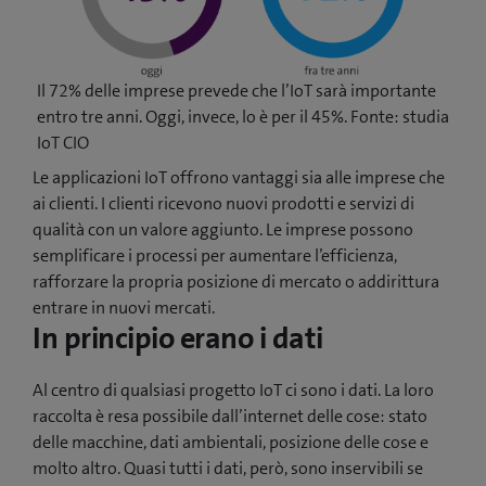
a
n
u
o
Il 72% delle imprese prevede che l’IoT sarà importante
v
entro tre anni. Oggi, invece, lo è per il 45%. Fonte: studia
a
IoT CIO
f
Le applicazioni IoT offrono vantaggi sia alle imprese che
i
ai clienti. I clienti ricevono nuovi prodotti e servizi di
n
qualità con un valore aggiunto. Le imprese possono
e
semplificare i processi per aumentare l’efficienza,
s
rafforzare la propria posizione di mercato o addirittura
t
entrare in nuovi mercati.
r
In principio erano i dati
a
)
Al centro di qualsiasi progetto IoT ci sono i dati. La loro
raccolta è resa possibile dall’internet delle cose: stato
delle macchine, dati ambientali, posizione delle cose e
molto altro. Quasi tutti i dati, però, sono inservibili se