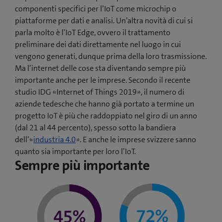
componenti specifici per l’IoT come microchip o
piattaforme per dati e analisi. Un’altra novità di cui si
parla molto è l’IoT Edge, ovvero il trattamento
preliminare dei dati direttamente nel luogo in cui
vengono generati, dunque prima della loro trasmissione.
Ma l’internet delle cose sta diventando sempre più
importante anche per le imprese. Secondo il recente
studio IDG «Internet of Things 2019», il numero di
aziende tedesche che hanno già portato a termine un
progetto IoT è più che raddoppiato nel giro di un anno
(dal 21 al 44 percento), spesso sotto la bandiera
(
dell’«
industria 4.0
». E anche le imprese svizzere sanno
a
quanto sia importante per loro l’IoT.
Sempre più importante
p
r
e
u
n