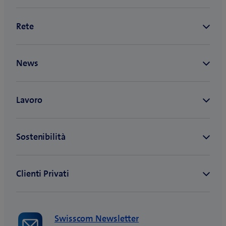
a
)
Swisscom Newsletter