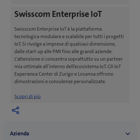
a
f
Swisscom Enterprise IoT
p
i
r
n
e
e
Swisscom Enterprise IoT è la piattaforma
u
s
tecnologica modulare e scalabile per tutti i progetti
n
t
IoT. Si rivolge a imprese di qualsiasi dimensione,
a
r
dalle start-up alle PMI fino alle grandi aziende.
n
a
L’attenzione si concentra soprattutto su un partner
u
)
mix ottimale all’interno dell’ecosistema IoT. Gli IoT
o
Experience Center di Zurigo e Losanna offrono
v
dimostrazioni e consulenze personalizzate.
a
f
Scopri di più
i
n
e
s
t
r