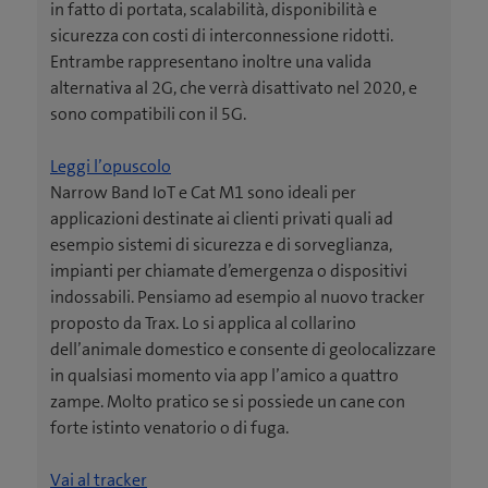
in fatto di portata, scalabilità, disponibilità e
sicurezza con costi di interconnessione ridotti.
Entrambe rappresentano inoltre una valida
alternativa al 2G, che verrà disattivato nel 2020, e
sono compatibili con il 5G.
(
Leggi l’opuscolo
a
Narrow Band IoT e Cat M1 sono ideali per
p
applicazioni destinate ai clienti privati quali ad
r
esempio sistemi di sicurezza e di sorveglianza,
e
impianti per chiamate d’emergenza o dispositivi
u
indossabili. Pensiamo ad esempio al nuovo tracker
n
proposto da Trax. Lo si applica al collarino
a
dell’animale domestico e consente di geolocalizzare
n
in qualsiasi momento via app l’amico a quattro
u
zampe. Molto pratico se si possiede un cane con
o
forte istinto venatorio o di fuga.
v
(
a
Vai al tracker