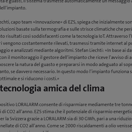
rità e guasti, il sistema trasmette automaticamente un messaggio 
ell’impianto.
echti, capo team «Innovazione» di EZS, spiega che inizialmente so
oluzioni basate sulla termografia e sulle strisce climatiche che pe
o risultati così soddisfacenti come la tecnologia IoT. Attraverso l’I
 vengono costantemente rilevati, trasmessi tramite internet al po
gio e analizzati mediante algoritmi. Stefan Liechti: «In base ai da
con il monitoraggio il gestore dell’impianto che riceve l’avviso di 
noscere la natura del guasto e prepararsi in modo adeguato al sop
ianto, se davvero necessario. In questo modo l’impianto funziona 
ttimale e si riducono i costi.»
tecnologia amica del clima
positivo LORALARM consente di risparmiare mediamente tre tonne
 di CO2 all’anno. EZS stima che il potenziale di risparmio energeti
er la Svizzera grazie a LORALARM sia di 30 GWh, pari a una riduzio
nellate di CO2 all’anno. Come se 2000 riscaldamenti a olio veniss