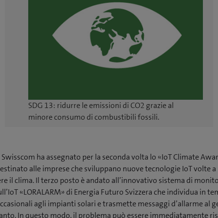
SDG 13: ridurre le emissioni di CO2 grazie al
minore consumo di combustibili fossili.
 Swisscom ha assegnato per la seconda volta lo «IoT Climate Awar
estinato alle imprese che sviluppano nuove tecnologie IoT volte a
e il clima. Il terzo posto è andato all’innovativo sistema di moni
ull’IoT «LORALARM» di Energia Futuro Svizzera che individua in te
occasionali agli impianti solari e trasmette messaggi d’allarme al 
ianto. In questo modo, il problema può essere immediatamente riso