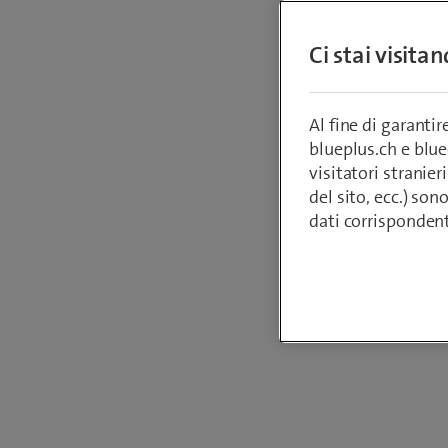
Il nuovo
Ci stai visita
«LORALA
reale i 
conveni
Al fine di garanti
blueplus.ch e blu
visitatori stranieri
del sito, ecc.) son
Da
Armin Sch
dati corrisponden
11 agosto 20