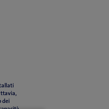
allati
uttavia,
o dei
capacità.