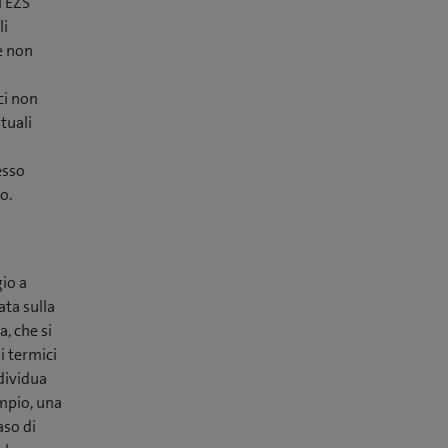
i EZS
li
e non
ci non
tuali
esso
o.
gio a
ata sulla
, che si
i termici
dividua
empio, una
aso di