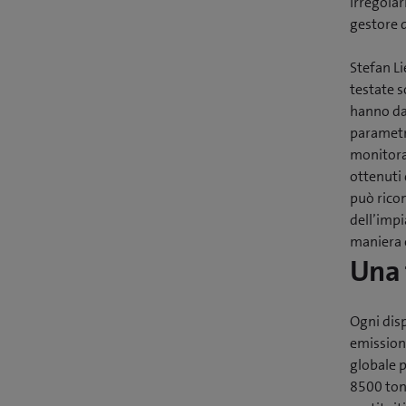
irregola
gestore d
Stefan Li
testate s
hanno dat
parametri
monitorag
ottenuti 
può rico
dell’imp
maniera o
Una 
Ogni dis
emissioni
globale p
8500 ton