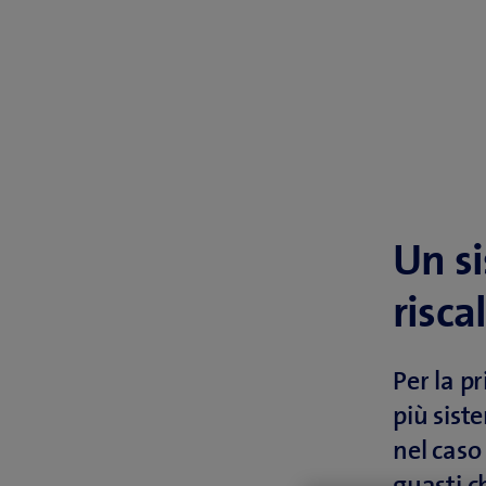
Un si
risca
Per la pr
più sist
nel caso 
guasti c