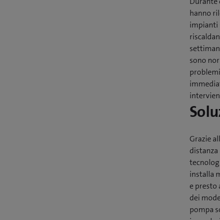
Durante d
hanno ril
impianti 
riscalda
settimane
sono nor
problemi
immediata
intervie
Solu
Grazie al
distanza 
tecnolog
installa 
e presto
dei model
pompa sol