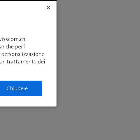
tempo
plice e
swisscom.ch,
anche per i
si, personalizzazione
lcun trattamento dei
Chiudere