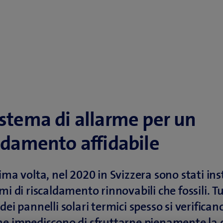
stema di allarme per un
ldamento affidabile
ima volta, nel 2020 in Svizzera sono stati inst
emi di riscaldamento rinnovabili che fossili. T
dei pannelli solari termici spesso si verifican
he impediscono di sfruttarne pienamente la 