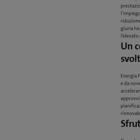
prestazio
l’impiego
riduzione
giuria ha
l’elevato
Un c
svol
Energia 
e da nove
accelerar
approvvig
pianifica
rinnovabi
Sfru