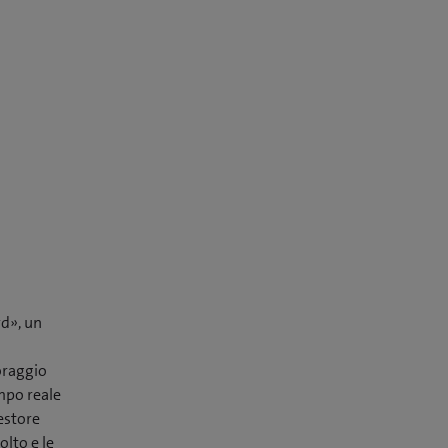
d», un
toraggio
mpo reale
gestore
lto e le