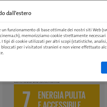
 sistema di monitoraggio basato sull’IoT
ndo dall'estero
RM» di Energia Futuro Svizzera segnala in 
guasti agli impianti solari, in modo molto sem
ente.
re un funzionamento di base ottimale dei nostri siti Web (
ecinema.ch), memorizziamo cookie strettamente necessari 
. I tipi di cookie utilizzati per altri scopi (statistiche, anali
o bloccati per i visitatori stranieri e non viene effettuato a
ädeli
te.
21
Contributo alla sostenibilità