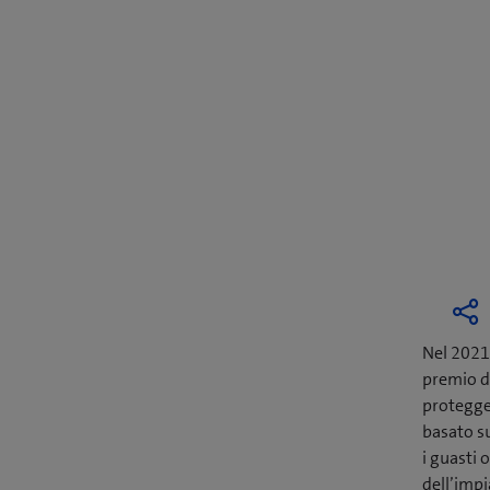
Nel 2021
premio d
protegger
basato s
i guasti 
dell’imp