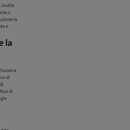
 inutile
ione o
uzione la
nte e
e la
 Svizzera
vo di
di
fase di
rgie