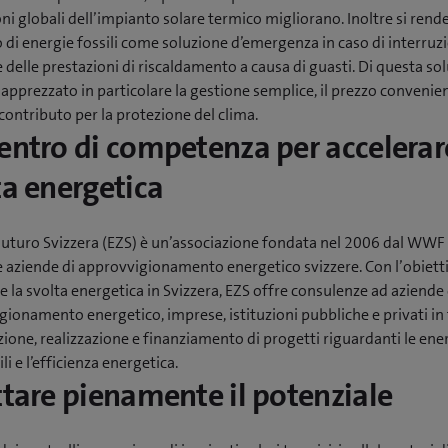
ni globali dell’impianto solare termico migliorano. Inoltre si rende
 di energie fossili come soluzione d’emergenza in caso di interruz
 delle prestazioni di riscaldamento a causa di guasti. Di questa sol
 apprezzato in particolare la gestione semplice, il prezzo convenie
 contributo per la protezione del clima.
entro di competenza per accelerar
ta energetica
Futuro Svizzera (EZS) è un’associazione fondata nel 2006 dal WWF
 aziende di approvvigionamento energetico svizzere. Con l’obietti
e la svolta energetica in Svizzera, EZS offre consulenze ad aziende 
ionamento energetico, imprese, istituzioni pubbliche e privati in 
zione, realizzazione e finanziamento di progetti riguardanti le ene
li e l’efficienza energetica.
ttare pienamente il potenziale