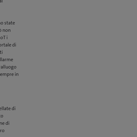
al
no state
rò non
oT i
rtale di
ti
allarme
ralluogo
sempre in
llate di
co
ne di
ero