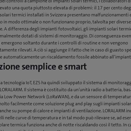
ei controlli a campione di impianti solari termici, i collaboratori d
evato una quota piuttosto elevata di problemi: il 17 per cento deg
solari termici installati in Svizzera presentano malfunzionamenti 
no in modo ottimale o non funzionano proprio, talvolta per diverse
. A differenza degli impianti fotovoltaici, gli impianti solari termi
malmente dotati di sistemi di monitoraggio. Di conseguenza even
 emergono soltanto durante i controlli di routine e non vengono
mente rilevati. A ciò si aggiunge il fatto che in caso di guasto sp
ne automaticamente un riscaldamento fossile abbinato all’impiant
zione semplice e smart
la tecnologia IoT, EZS ha quindi sviluppato il sistema di monitorag
LORALARM. Il sistema è costituito da un’unità radio a batteria, bas
ia Low Power Network (LoRaWAN), e da un sensore di temperatura
molto facilmente come soluzione plug and play sugli impianti solar
 anche su pompe di calore e impianti di ventilazione. LORALARM in
li nelle curve di temperatura e in tal modo può rilevare se, ad es
are termica funziona anche di notte riscaldando così il tetto. In c