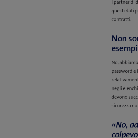
I partner di
questi dati p
contratti.
Non son
esempi
No, abbiamo 
password e i 
relativament
negli elench
devono succe
sicurezza no
«No, ad
colpevo