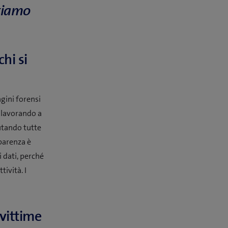
stiamo
hi si
agini forensi
 lavorando a
lutando tutte
sparenza è
 dati, perché
ività. I
 vittime