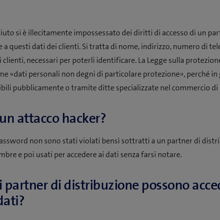
uto si è illecitamente impossessato dei diritti di accesso di un par
 a questi dati dei clienti. Si tratta di nome, indirizzo, numero di te
i clienti, necessari per poterli identificare. La Legge sulla protezione
ome «dati personali non degni di particolare protezione», perché in
bili pubblicamente o tramite ditte specializzate nel commercio di i
 un attacco hacker?
assword non sono stati violati bensì sottratti a un partner di distr
bre e poi usati per accedere ai dati senza farsi notare.
i partner di distribuzione possono acce
dati?