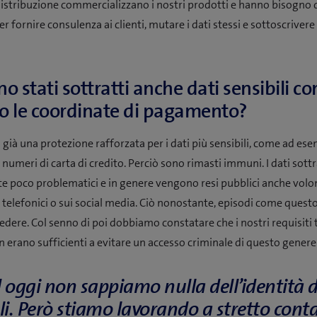
 distribuzione commercializzano i nostri prodotti e hanno bisogno 
er fornire consulenza ai clienti, mutare i dati stessi e sottoscriver
o stati sottratti anche dati sensibili c
o le coordinate di pagamento?
già una protezione rafforzata per i dati più sensibili, come ad ese
numeri di carta di credito. Perciò sono rimasti immuni. I dati sott
e poco problematici e in genere vengono resi pubblici anche vol
i telefonici o sui social media. Ciò nonostante, episodi come quest
dere. Col senno di poi dobbiamo constatare che i nostri requisiti t
n erano sufficienti a evitare un accesso criminale di questo genere
 oggi non sappiamo nulla dell’identità d
li. Però stiamo lavorando a stretto cont