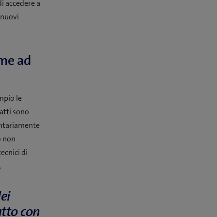
di accedere a
e nuovi
ome ad
mpio le
ratti sono
ontariamente
o non
ecnici di
.
ei
atto con