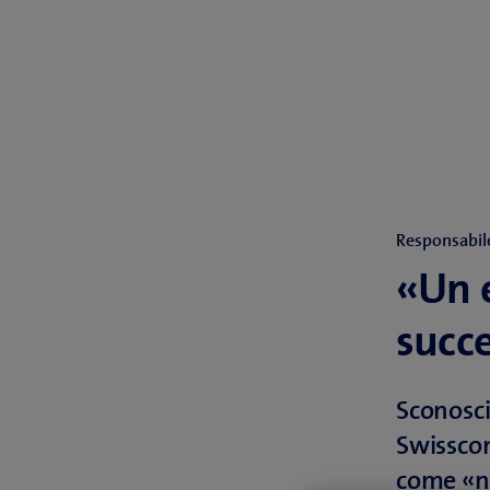
Responsabil
«Un 
succe
Sconosci
Swisscom
come «no