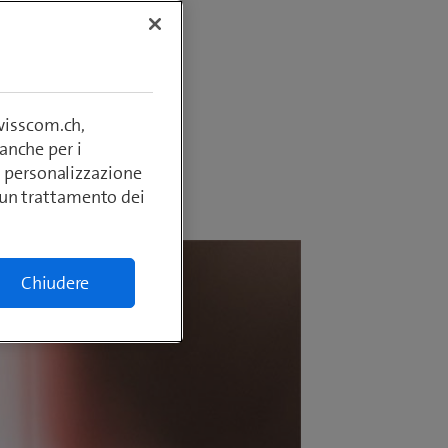
è
i e cosa
swisscom.ch,
anche per i
si, personalizzazione
lcun trattamento dei
Chiudere