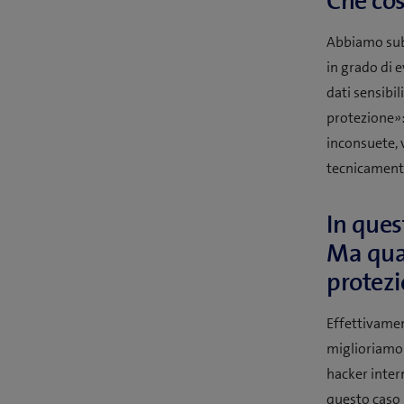
Che cos
Abbiamo subi
in grado di 
dati sensibil
protezione»: 
inconsuete, 
tecnicamente
In ques
Ma quan
protezi
Effettivament
miglioriamo
hacker inter
questo caso i