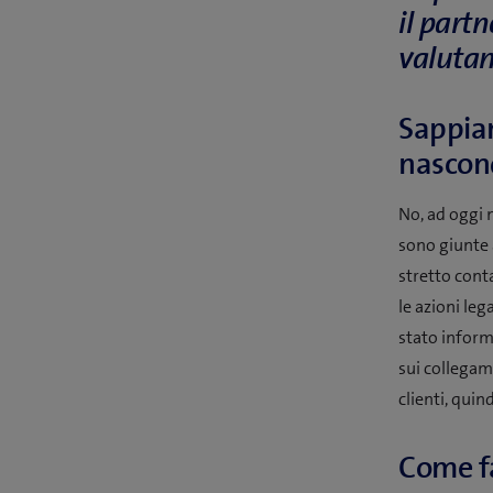
il part
valutand
Sappiam
nascon
No, ad oggi n
sono giunte 
stretto cont
le azioni leg
stato inform
sui collegame
clienti, quin
Come fa