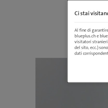
Vuilleum
Ci stai visita
successo
verrà fa
Al fine di garanti
blueplus.ch e blu
visitatori stranieri
Da
Armin Sch
7 febbraio 2
del sito, ecc.) son
dati corrisponden