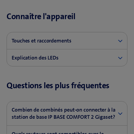
Connaître l'appareil
Touches et raccordements
Explication des LEDs
Questions les plus fréquentes
Combien de combinés peut-on connecter à la
station de base IP BASE COMFORT 2 Gigaset?
A
Touche Inscription / Paging
Un maximum de 8 combinés DECT peuvent être