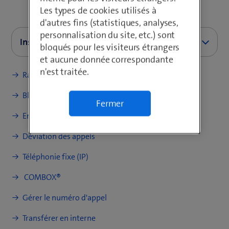
Les types de cookies utilisés à
d'autres fins (statistiques, analyses,
personnalisation du site, etc.) sont
Instructions (PDF)
bloqués pour les visiteurs étrangers
et aucune donnée correspondante
n'est traitée.
Raccorder un téléphone
Guide d’installation Gigaset IP
BASE COMFORT
Bloquer des appels et numéros
Fermer
Enregistrer les contacts
Gigaset IP BASE COMFORT -
Déviation des appels
Quick Install Guide
Téléphonie fixe (IP)
COMBOX®
Gérer le numéro d'appel
Transférer en interne