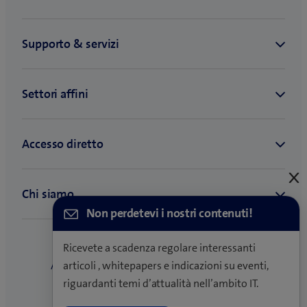
C
e
Non perdetevi i nostri contenuti!
Ricevete a scadenza regolare interessanti
articoli , whitepapers e indicazioni su eventi,
riguardanti temi d’attualità nell’ambito IT.