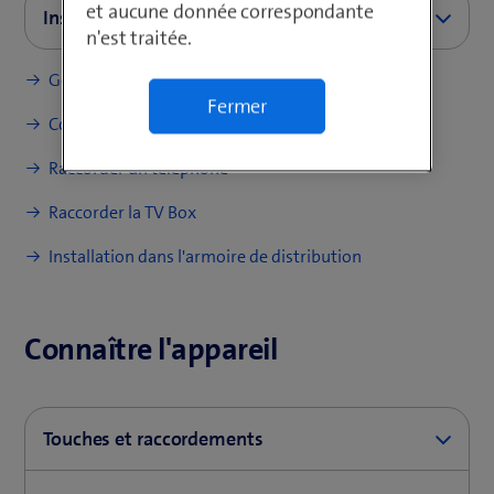
et aucune donnée correspondante
Instructions (PDF)
n'est traitée.
Gérer le WLAN
Guide d’installation cuivre IP
Fermer
Internet-Box light
Configurer Internet
Raccorder un téléphone
Raccorder la TV Box
Installation dans l'armoire de distribution
Connaître l'appareil
Touches et raccordements